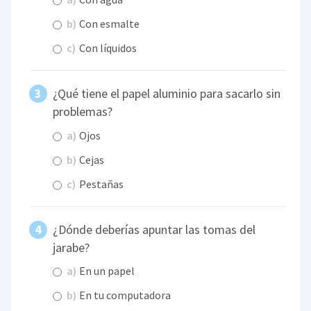
b)
Con esmalte
c)
Con líquidos
¿Qué tiene el papel aluminio para sacarlo sin
problemas?
a)
Ojos
b)
Cejas
c)
Pestañas
¿Dónde deberías apuntar las tomas del
jarabe?
a)
En un papel
b)
En tu computadora