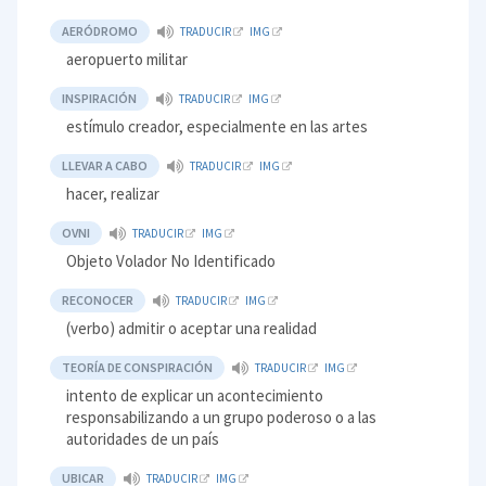
AERÓDROMO
TRADUCIR
IMG
aeropuerto militar
INSPIRACIÓN
TRADUCIR
IMG
estímulo creador, especialmente en las artes
LLEVAR A CABO
TRADUCIR
IMG
hacer, realizar
OVNI
TRADUCIR
IMG
Objeto Volador No Identificado
RECONOCER
TRADUCIR
IMG
(verbo) admitir o aceptar una realidad
TEORÍA DE CONSPIRACIÓN
TRADUCIR
IMG
intento de explicar un acontecimiento
responsabilizando a un grupo poderoso o a las
autoridades de un país
UBICAR
TRADUCIR
IMG