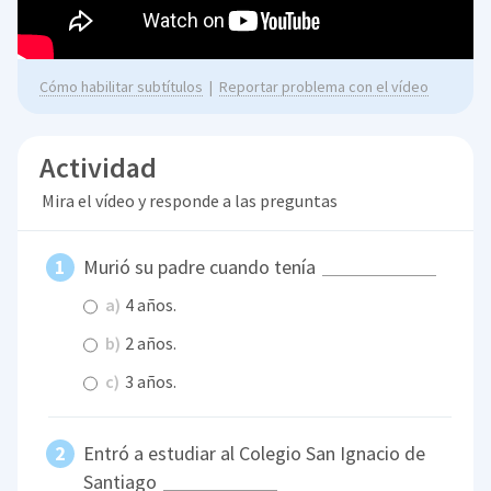
Cómo habilitar subtítulos
|
Reportar problema con el vídeo
Actividad
Mira el vídeo y responde a las preguntas
Murió su padre cuando tenía
a)
4 años.
b)
2 años.
c)
3 años.
Entró a estudiar al Colegio San Ignacio de
Santiago