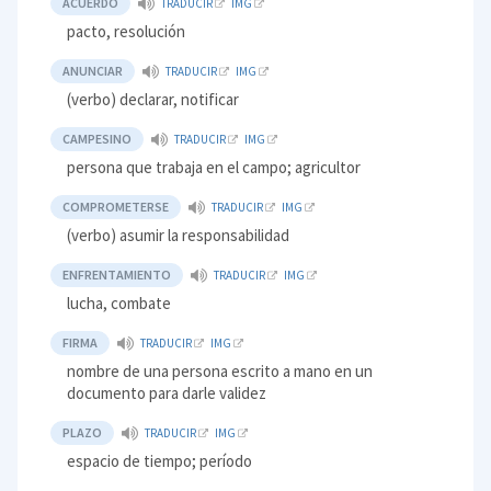
ACUERDO
TRADUCIR
IMG
pacto, resolución
ANUNCIAR
TRADUCIR
IMG
(verbo) declarar, notificar
CAMPESINO
TRADUCIR
IMG
persona que trabaja en el campo; agricultor
COMPROMETERSE
TRADUCIR
IMG
(verbo) asumir la responsabilidad
ENFRENTAMIENTO
TRADUCIR
IMG
lucha, combate
FIRMA
TRADUCIR
IMG
nombre de una persona escrito a mano en un
documento para darle validez
PLAZO
TRADUCIR
IMG
espacio de tiempo; período