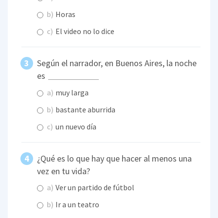
b)
Horas
c)
El video no lo dice
Según el narrador, en Buenos Aires, la noche
es
a)
muy larga
b)
bastante aburrida
c)
un nuevo día
¿Qué es lo que hay que hacer al menos una
vez en tu vida?
a)
Ver un partido de fútbol
b)
Ir a un teatro