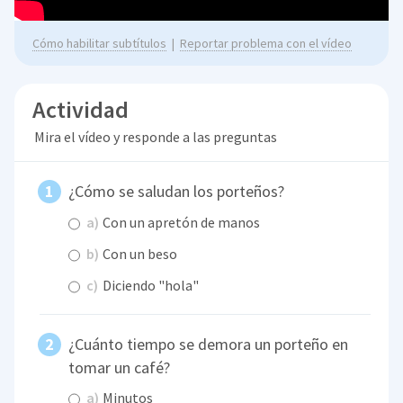
Cómo habilitar subtítulos
|
Reportar problema con el vídeo
Actividad
Mira el vídeo y responde a las preguntas
¿Cómo se saludan los porteños?
a)
Con un apretón de manos
b)
Con un beso
c)
Diciendo "hola"
¿Cuánto tiempo se demora un porteño en
tomar un café?
a)
Minutos