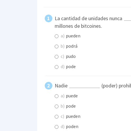
La cantidad de unidades nunca
millones de bitcoines.
a)
pueden
b)
podrá
c)
pudo
d)
pode
Nadie
(poder) prohib
a)
puede
b)
pode
c)
pueden
d)
poden