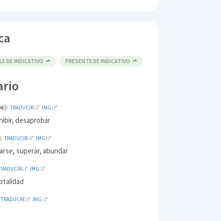
ca
E DE INDICATIVO
PRESENTE DE INDICATIVO
ario
TRADUCIR
IMG
hibir, desaprobar
TRADUCIR
IMG
arse, superar, abundar
TRADUCIR
IMG
otalidad
TRADUCIR
IMG