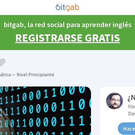
bitgab, la red social para aprender inglés
REGISTRARSE GRATIS
tica — Nivel Principiante
¿N
Ha
Da
Hace