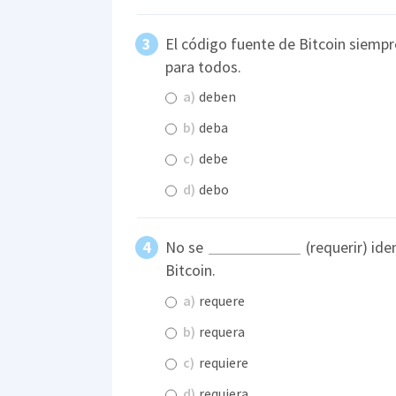
El código fuente de Bitcoin siemp
para todos.
a)
deben
b)
deba
c)
debe
d)
debo
No se
(requerir) iden
Bitcoin.
a)
requere
b)
requera
c)
requiere
d)
requiera