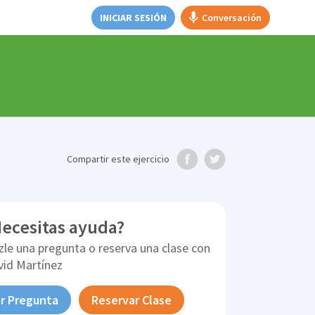
INICIAR SESIÓN
Conversación
Compartir
este ejercicio
ecesitas ayuda?
zle una pregunta o reserva una clase con
vid Martínez
r Pregunta
Reservar Clase