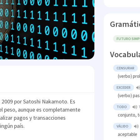
Gramáti
FUTURO SIMPL
Vocabul
CENSURAR
(verbo) pro
EXCEDER
(verbo) pas
n 2009 por Satoshi Nakamoto. Es
TODO
 el peso, aunque es completamente
conjunto, t
ealizar pagos y transacciones
ingún país.
VÁLIDO
aceptable