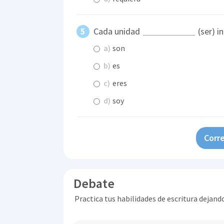
Cada unidad
(ser) i
a)
son
b)
es
c)
eres
d)
soy
Corre
Debate
Practica tus habilidades de escritura dejand