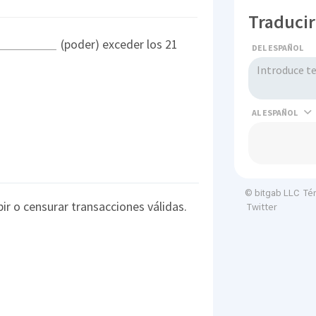
Traducir
(poder) exceder los 21
DEL ESPAÑOL
AL
Té
© bitgab LLC
ir o censurar transacciones válidas.
Twitter