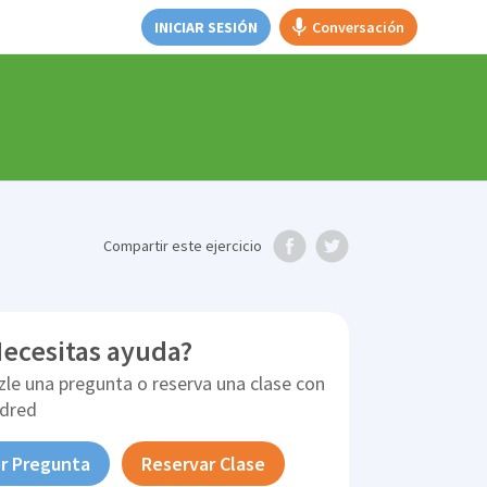
INICIAR SESIÓN
Conversación
Compartir
este ejercicio
ecesitas ayuda?
zle una pregunta o reserva una clase con
ldred
r Pregunta
Reservar Clase