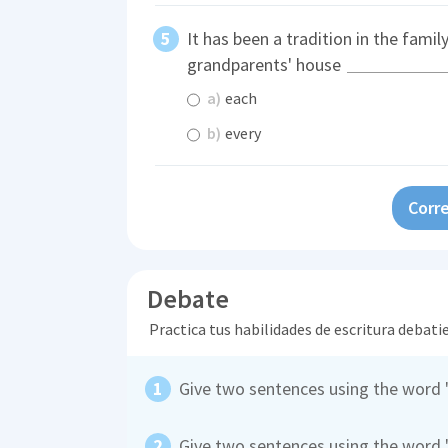
It has been a tradition in the fami
grandparents' house
a)
each
b)
every
Corre
Debate
Practica tus habilidades de escritura debati
Give two sentences using the word '
Give two sentences using the word '