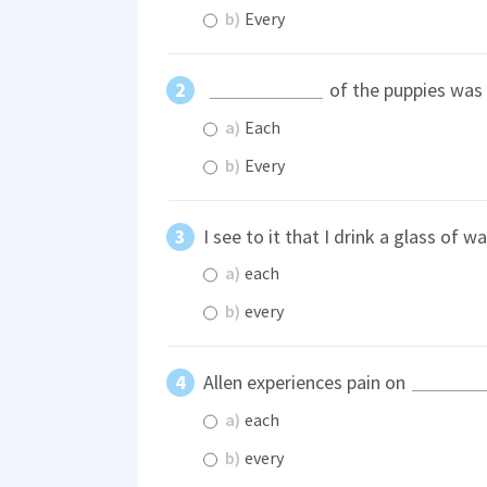
b)
Every
of the puppies was g
a)
Each
b)
Every
I see to it that I drink a glass of
a)
each
b)
every
Allen experiences pain on
a)
each
b)
every