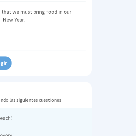
ly that we must bring food in our
New Year.
gir
endo las siguientes cuestiones
each.'
every.'