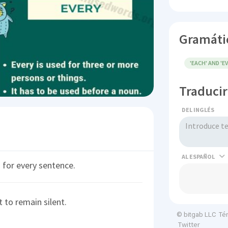
Gramáti
'EACH' AND 'E
Traducir
DEL INGLÉS
AL
 for every sentence.
 to remain silent.
Té
© bitgab LLC
Twitter