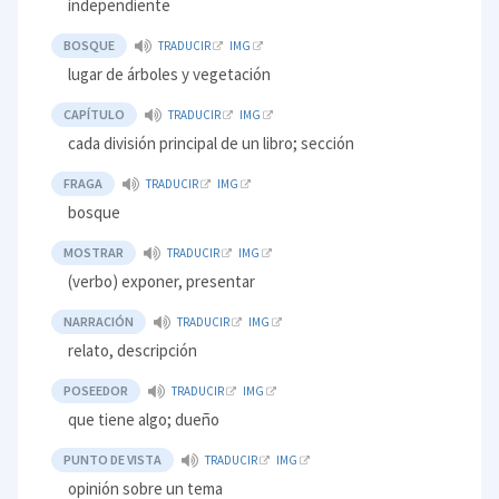
independiente
BOSQUE
TRADUCIR
IMG
lugar de árboles y vegetación
CAPÍTULO
TRADUCIR
IMG
cada división principal de un libro; sección
FRAGA
TRADUCIR
IMG
bosque
MOSTRAR
TRADUCIR
IMG
(verbo) exponer, presentar
NARRACIÓN
TRADUCIR
IMG
relato, descripción
POSEEDOR
TRADUCIR
IMG
que tiene algo; dueño
PUNTO DE VISTA
TRADUCIR
IMG
opinión sobre un tema