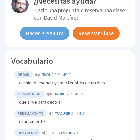
¿Necesitas ayuda?
Hazle una pregunta o reserva una clase
con
David Martínez
Hacer Pregunta
Reservar Clase
Vocabulario
DEIDAD
TRADUCIR
IMG
divinidad, esencia y característica de un dios
ORNAMENTAL
TRADUCIR
IMG
que sirve para decorar
PRECISAMENTE
TRADUCIR
IMG
exactamente
REMONTAR
TRADUCIR
IMG