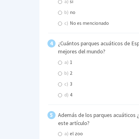
a)
si
b)
no
c)
No es mencionado
¿Cuántos parques acuáticos de Espa
mejores del mundo?
a)
1
b)
2
c)
3
d)
4
Además de los parques acuáticos 
este artículo?
a)
el zoo