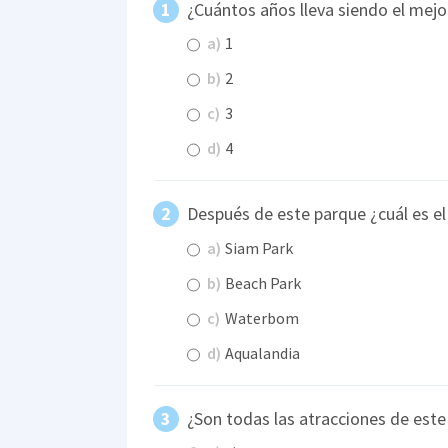
¿Cuántos años lleva siendo el mej
a)
1
b)
2
c)
3
d)
4
Después de este parque ¿cuál es el
a)
Siam Park
b)
Beach Park
c)
Waterbom
d)
Aqualandia
¿Son todas las atracciones de est