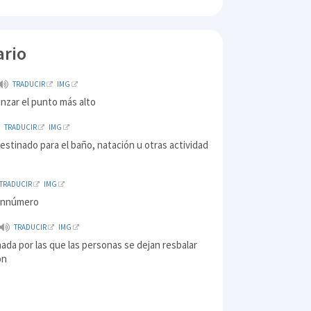
ario
TRADUCIR
IMG
anzar el punto más alto
TRADUCIR
IMG
stinado para el baño, natación u otras actividad
TRADUCIR
IMG
sinnúmero
TRADUCIR
IMG
nada por las que las personas se dejan resbalar
ón