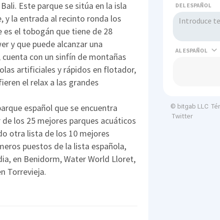
Bali. Este parque se sitúa en la isla
DEL ESPAÑOL
, y la entrada al recinto ronda los
e es el tobogán que tiene de 28
er y que puede alcanzar una
AL
 cuenta con un sinfín de montañas
las artificiales y rápidos en flotador,
ieren el relax a las grandes
Té
 parque español que se encuentra
© bitgab LLC
Twitter
or de los 25 mejores parques acuáticos
o otra lista de los 10 mejores
meros puestos de la lista española,
dia, en Benidorm, Water World Lloret,
n Torrevieja.