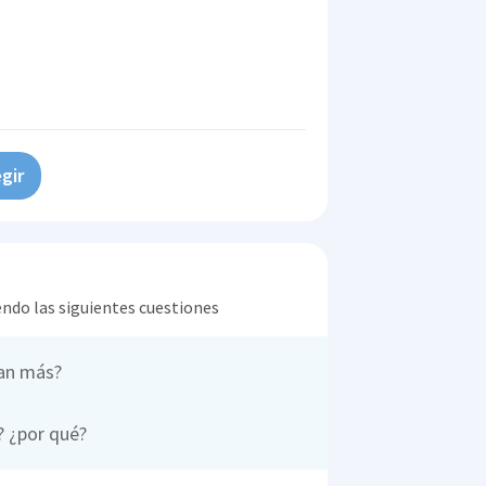
gir
endo las siguientes cuestiones
tan más?
? ¿por qué?