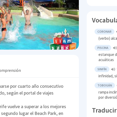
Vocabul
CORONAR
(verbo) alc
PISCINA
estanque de
acuáticas
SINFÍN
 comprensión
infinidad, 
onarse por cuarto año consecutivo
TOBOGÁN
rampa incli
, según el portal de viajes
por diversi
ife vuelve a superar a los mejores
Traducir
 segundo lugar el Beach Park, en