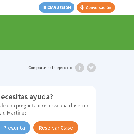
INICIAR SESIÓN
Conversación
Compartir
este ejercicio
ecesitas ayuda?
zle una pregunta o reserva una clase con
vid Martínez
r Pregunta
Reservar Clase