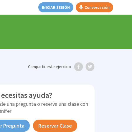
INICIAR SESIÓN
Conversación
Compartir
este ejercicio
ecesitas ayuda?
zle una pregunta o reserva una clase con
nnifer
r Pregunta
Reservar Clase