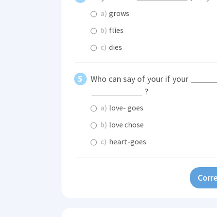
a)
grows
b)
flies
c)
dies
Who can say of your if your
?
a)
love- goes
b)
love chose
c)
heart-goes
Corre