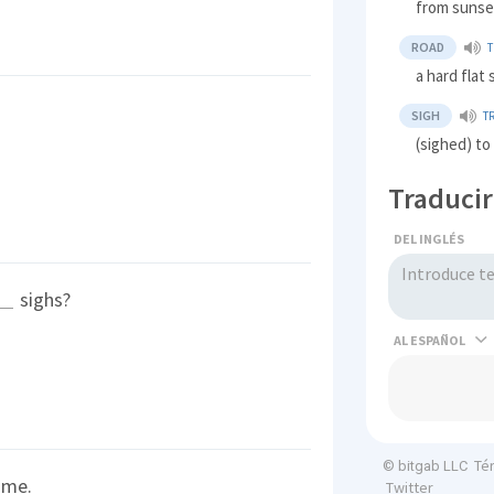
from sunset
ROAD
a hard flat 
SIGH
T
(sighed) to
Traducir
DEL INGLÉS
sighs?
AL
Té
© bitgab LLC
ime.
Twitter