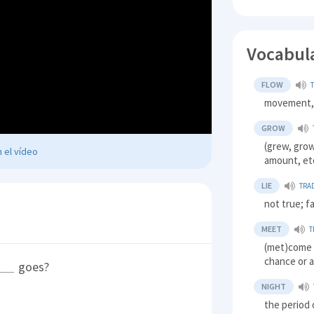
Vocabul
FLOW
movement,
GROW
(grew, grow
 el vídeo
amount, et
LIE
TRA
not true; fa
MEET
T
(met)come 
chance or 
goes?
NIGHT
the period 