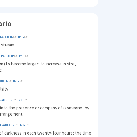
ario
TRADUCIR
IMG
 stream
TRADUCIR
IMG
n) to become larger; to increase in size,
c.
DUCIR
IMG
lsity
RADUCIR
IMG
into the presence or company of (someone) by
arrangement
TRADUCIR
IMG
of darkness in each twenty-four hours; the time