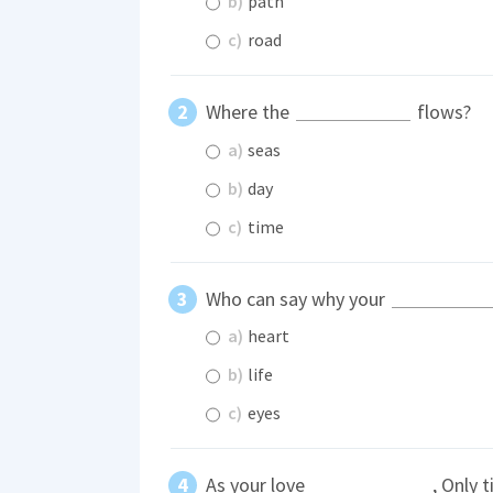
b)
path
c)
road
Where the
flows?
a)
seas
b)
day
c)
time
Who can say why your
a)
heart
b)
life
c)
eyes
As your love
, Only t