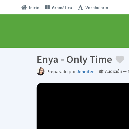
Inicio
Gramática
Vocabulario
Enya - Only Time
Audición — 
Preparado por
Jennifer