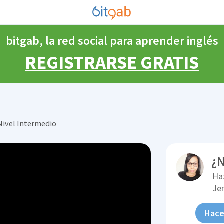
bitgab, la red social para aprender inglés
REGISTRARSE GRATIS
Nivel Intermedio
¿N
Ha
Je
Hace