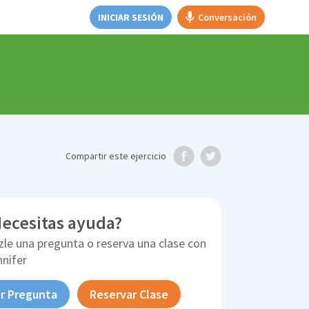
INICIAR SESIÓN
Conversación
Compartir
este ejercicio
ecesitas ayuda?
zle una pregunta o reserva una clase con
nnifer
r Pregunta
Reservar Clase