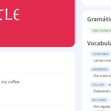
Gramáti
'FEW'/'A FEW' 
Vocabul
COUNTABLE
can be cou
DIFFERENCE
the state o
 my coffee.
FOLLOW
(followed) 
PATTERNS
the regula