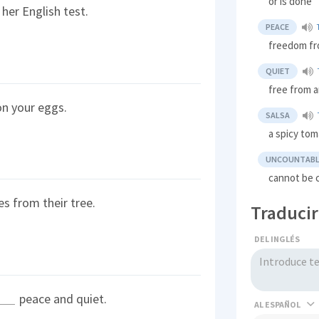
or is done
her English test.
PEACE
freedom fr
QUIET
free from a
on your eggs.
SALSA
a spicy to
UNCOUNTABL
cannot be 
s from their tree.
Traducir
DEL INGLÉS
peace and quiet.
AL