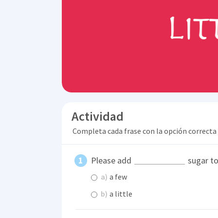
Actividad
Completa cada frase con la opción correcta
Please add
sugar to
a)
a few
b)
a little