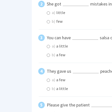
She got
mistakes in 
a)
little
b)
few
You can have
salsa 
a)
a little
b)
a few
They gave us
peache
a)
a few
b)
a little
Please give the patient