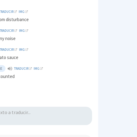
TRADUCIR
IMG
om disturbance
TRADUCIR
IMG
ny noise
TRADUCIR
IMG
mato sauce
E
TRADUCIR
IMG
counted