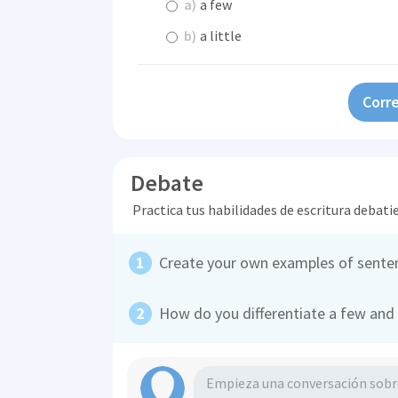
a)
a few
b)
a little
Corre
Debate
Practica tus habilidades de escritura debati
Create your own examples of senten
How do you differentiate a few and a