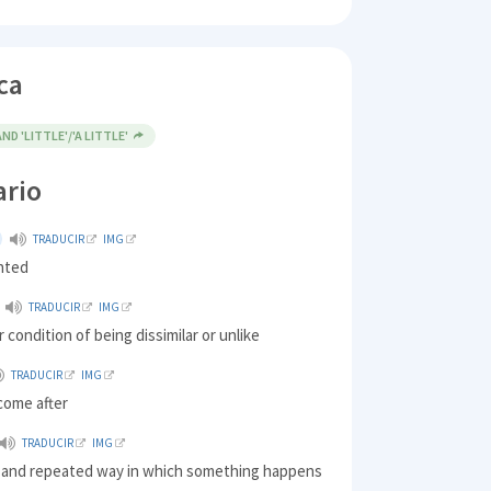
ca
AND 'LITTLE'/'A LITTLE'
ario
TRADUCIR
IMG
nted
TRADUCIR
IMG
r condition of being dissimilar or unlike
TRADUCIR
IMG
come after
TRADUCIR
IMG
r and repeated way in which something happens