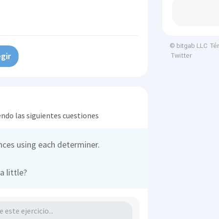
Té
© bitgab LLC
gir
Twitter
endo las siguientes cuestiones
ces using each determiner.
 little?