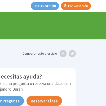
INICIAR SESIÓN
Conversación
Compartir
este ejercicio
ecesitas ayuda?
zle una pregunta o reserva una clase con
ejandro Durán
r Pregunta
Reservar Clase