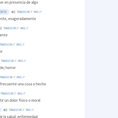
er en presencia de algo
ENTE
TRADUCIR
IMG
ente, exageradamente
TRADUCIR
IMG
tente
TRADUCIR
IMG
or
TRADUCIR
IMG
de; horror
TRADUCIR
IMG
r frecuente una cosa o hecho
TRADUCIR
IMG
tir un dolor físico o moral
TRADUCIR
IMG
de la salud; enfermedad