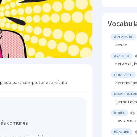
Vocabul
A PARTIR DE
desde
ANSIOSO
nervioso, i
CONCRETO
opiado para completar el artículo
determinad
DESARROLLA
(verbo) evo
DOBLE
dos veces 
 más comunes
EXPONER