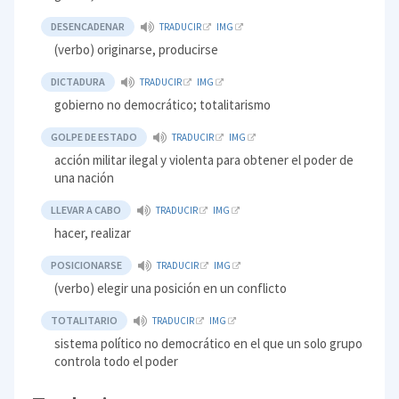
DESENCADENAR
TRADUCIR
IMG
(verbo) originarse, producirse
DICTADURA
TRADUCIR
IMG
gobierno no democrático; totalitarismo
GOLPE DE ESTADO
TRADUCIR
IMG
acción militar ilegal y violenta para obtener el poder de
una nación
LLEVAR A CABO
TRADUCIR
IMG
hacer, realizar
POSICIONARSE
TRADUCIR
IMG
(verbo) elegir una posición en un conflicto
TOTALITARIO
TRADUCIR
IMG
sistema político no democrático en el que un solo grupo
controla todo el poder