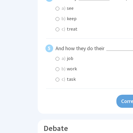
a)
see
b)
keep
c)
treat
And how they do their
a)
job
b)
work
c)
task
Corre
Debate