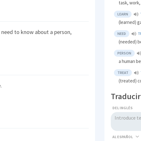
task, work
LEARN
(learned) g
u need to know about a person,
NEED
T
(needed) b
PERSON
a human bei
TREAT
(treated) c
.
Traducir
DEL INGLÉS
AL