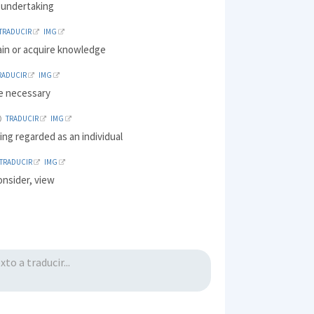
, undertaking
TRADUCIR
IMG
ain or acquire knowledge
RADUCIR
IMG
e necessary
TRADUCIR
IMG
ng regarded as an individual
TRADUCIR
IMG
onsider, view