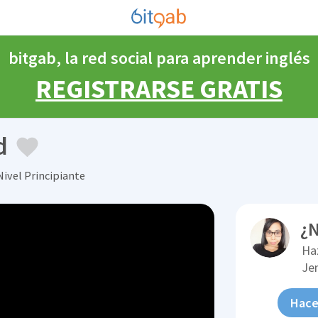
bitgab, la red social para aprender inglés
REGISTRARSE GRATIS
d
Nivel Principiante
¿N
Ha
Je
Hace