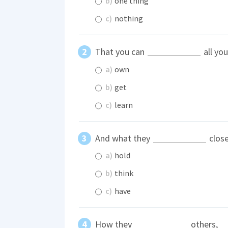
b)
one thing
c)
nothing
That you can
all yo
a)
own
b)
get
c)
learn
And what they
close
a)
hold
b)
think
c)
have
How they
others,