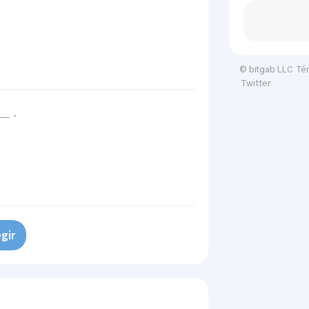
Té
© bitgab LLC
Twitter
.
gir