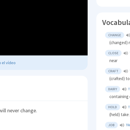
Vocabul
CHANGE
(changed) 
CLOSE
near
 el vídeo
CRAFT
(crafted) t
DAIRY
containing 
HOLD
 will never change.
(held) take
JOB
TR