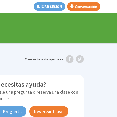
INICIAR SESIÓN
Conversación
Compartir
este ejercicio
ecesitas ayuda?
zle una pregunta o reserva una clase con
nnifer
r Pregunta
Reservar Clase