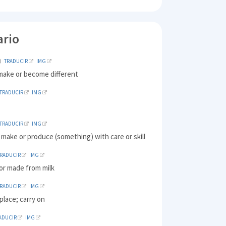
ario
TRADUCIR
IMG
make or become different
TRADUCIR
IMG
TRADUCIR
IMG
o make or produce (something) with care or skill
TRADUCIR
IMG
or made from milk
TRADUCIR
IMG
 place; carry on
ADUCIR
IMG