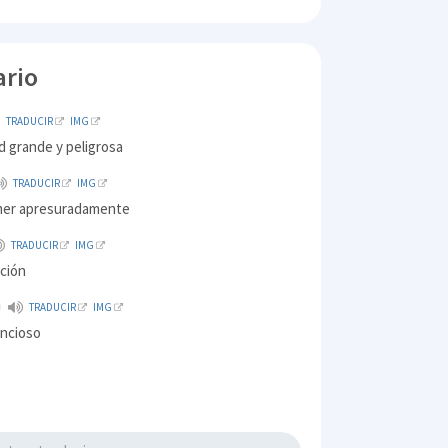
ario
TRADUCIR
IMG
d grande y peligrosa
TRADUCIR
IMG
mer apresuradamente
TRADUCIR
IMG
pción
TRADUCIR
IMG
lencioso