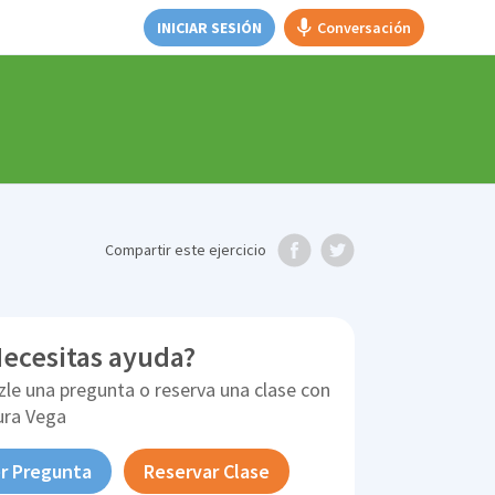
INICIAR SESIÓN
Conversación
Compartir
este ejercicio
ecesitas ayuda?
zle una pregunta o reserva una clase con
ura Vega
r Pregunta
Reservar Clase