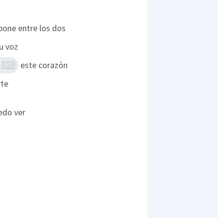
one entre los dos
u voz
este corazón
rte
edo ver