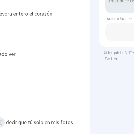
vora entero el corazón
AL
Té
edo ver
© bitgab LLC
Twitter
decir que tú solo en mis fotos