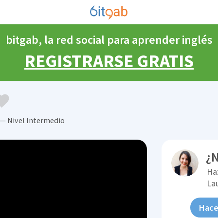
bitgab, la red social para aprender inglés
REGISTRARSE GRATIS
 — Nivel Intermedio
¿N
Ha
La
Hace