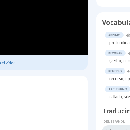
Vocabul
ABISMO
profundida
DEVORAR
(verbo) co
 el vídeo
REMEDIO
recurso, o
TACITURNO
callado, si
Traducir
DEL ESPAÑOL