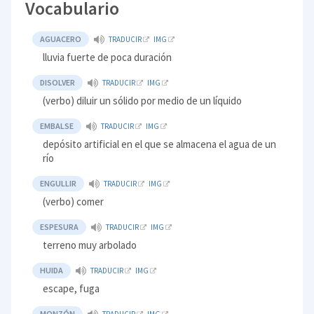
Vocabulario
AGUACERO
TRADUCIR
IMG
lluvia fuerte de poca duración
DISOLVER
TRADUCIR
IMG
(verbo) diluir un sólido por medio de un líquido
EMBALSE
TRADUCIR
IMG
depósito artificial en el que se almacena el agua de un
río
ENGULLIR
TRADUCIR
IMG
(verbo) comer
ESPESURA
TRADUCIR
IMG
terreno muy arbolado
HUIDA
TRADUCIR
IMG
escape, fuga
MONZÓN
TRADUCIR
IMG