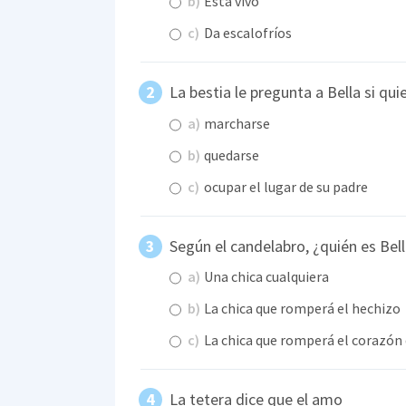
b)
Está vivo
c)
Da escalofríos
La bestia le pregunta a Bella si qui
a)
marcharse
b)
quedarse
c)
ocupar el lugar de su padre
Según el candelabro, ¿quién es Bel
a)
Una chica cualquiera
b)
La chica que romperá el hechizo
c)
La chica que romperá el corazón 
La tetera dice que el amo