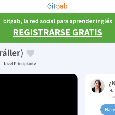
bitgab, la red social para aprender inglés
REGISTRARSE GRATIS
ráiler)
— Nivel Principiante
¿N
Ha
La
Hace