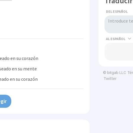
Traducir
DEL ESPAÑOL
AL
seado en su corazón
eseado en su mente
Té
© bitgab LLC
Twitter
eado en su corazón
gir