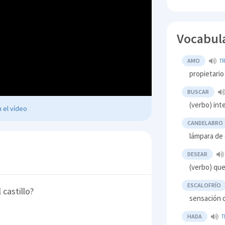
Vocabul
AMO
T
propietario
BUSCAR
(verbo) inte
 el vídeo
CANDELABRO
lámpara de 
DESEAR
(verbo) que
ESCALOFRÍO
 castillo?
sensación 
HADA
T