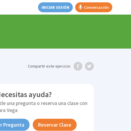
INICIAR SESIÓN
Conversación
Compartir
este ejercicio
ecesitas ayuda?
zle una pregunta o reserva una clase con
ura Vega
r Pregunta
Reservar Clase