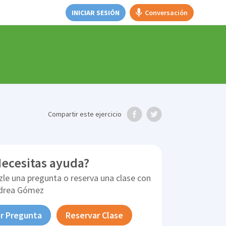
INICIAR SESIÓN
Conversación
Compartir
este ejercicio
ecesitas ayuda?
zle una pregunta o reserva una clase con
drea Gómez
r Pregunta
Reservar Clase