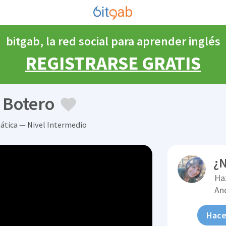
bitgab, la red social para aprender inglés
REGISTRARSE GRATIS
 Botero
ática — Nivel Intermedio
¿N
Ha
An
Hace