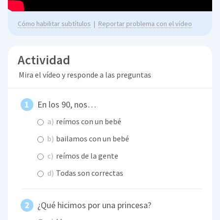
Cómo habilitar subtítulos
|
Reportar problema con el vídeo
Actividad
Mira el vídeo y responde a las preguntas
En los 90, nos…
a)
reímos con un bebé
b)
bailamos con un bebé
c)
reímos de la gente
d)
Todas son correctas
¿Qué hicimos por una princesa?