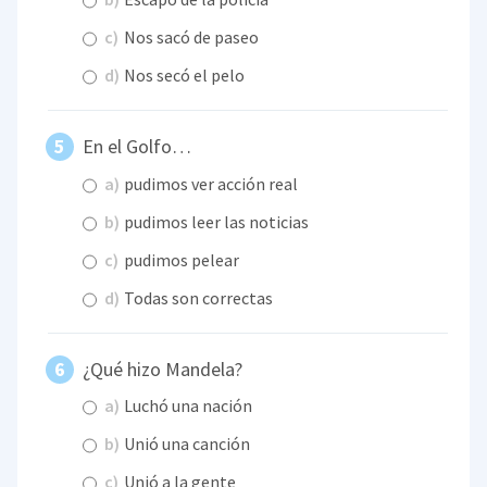
c)
Nos sacó de paseo
d)
Nos secó el pelo
En el Golfo…
a)
pudimos ver acción real
b)
pudimos leer las noticias
c)
pudimos pelear
d)
Todas son correctas
¿Qué hizo Mandela?
a)
Luchó una nación
b)
Unió una canción
c)
Unió a la gente