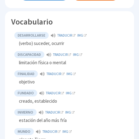
Vocabulario
DESARROLLARSE
TRADUCIR
IMG
(verbo) suceder, ocurrir
DISCAPACIDAD
TRADUCIR
IMG
limitación física o mental
FINALIDAD
TRADUCIR
IMG
objetivo
FUNDADO
TRADUCIR
IMG
creado, establecido
INVIERNO
TRADUCIR
IMG
estación del año más fría
MUNDO
TRADUCIR
IMG