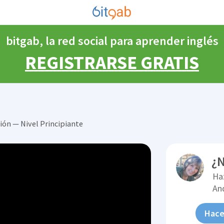
bitgab, la red social para aprender inglés
REGISTRARSE GRATIS
ión — Nivel Principiante
¿N
Ha
An
Hace