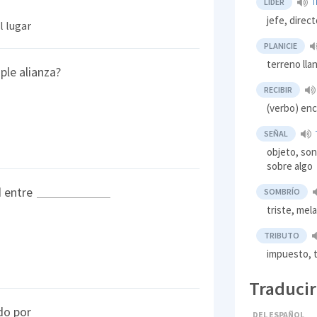
LÍDER
T
jefe, direct
l lugar
PLANICIE
terreno lla
iple alianza?
RECIBIR
(verbo) enc
SEÑAL
objeto, son
sobre algo
d entre
SOMBRÍO
triste, mel
TRIBUTO
impuesto, 
Traducir
ado por
DEL ESPAÑOL