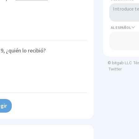
AL
, ¿quién lo recibió?
Té
© bitgab LLC
Twitter
gir