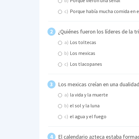
b)
Porque vieron una señal
c)
Porque había mucha comida en e
¿Quiénes fueron los líderes de la tr
a)
Los toltecas
b)
Los mexicas
c)
Los tlacopanes
Los mexicas creían en una dualida
a)
la vida y la muerte
b)
el sol y la luna
c)
el agua y el fuego
El calendario azteca estaba form