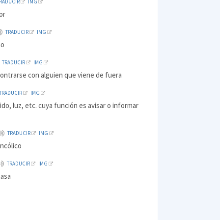
RADUCIR
IMG
or
TRADUCIR
IMG
no
TRADUCIR
IMG
ontrarse con alguien que viene de fuera
TRADUCIR
IMG
ido, luz, etc. cuya función es avisar o informar
TRADUCIR
IMG
ancólico
TRADUCIR
IMG
tasa