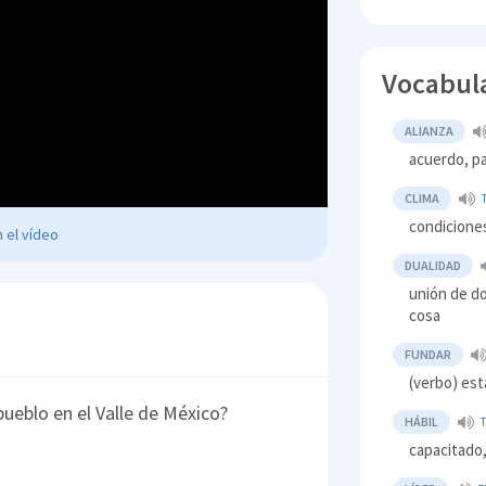
Vocabul
ALIANZA
acuerdo, p
CLIMA
condicione
 el vídeo
DUALIDAD
unión de do
cosa
FUNDAR
(verbo) est
ueblo en el Valle de México?
HÁBIL
capacitado