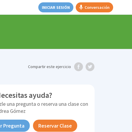
INICIAR SESIÓN
Conversación
Compartir
este ejercicio
ecesitas ayuda?
zle una pregunta o reserva una clase con
drea Gómez
r Pregunta
Reservar Clase