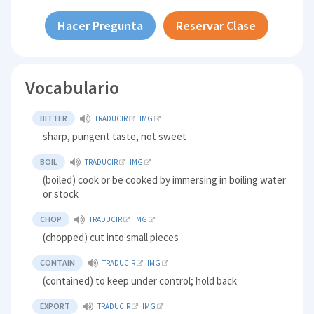
Hacer Pregunta
Reservar Clase
Vocabulario
BITTER
TRADUCIR
IMG
sharp, pungent taste, not sweet
BOIL
TRADUCIR
IMG
(boiled) cook or be cooked by immersing in boiling water
or stock
CHOP
TRADUCIR
IMG
(chopped) cut into small pieces
CONTAIN
TRADUCIR
IMG
(contained) to keep under control; hold back
EXPORT
TRADUCIR
IMG