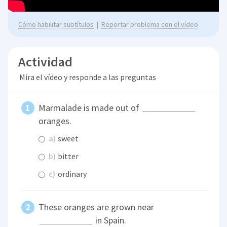
Cómo habilitar subtítulos
|
Reportar problema con el vídeo
Actividad
Mira el vídeo y responde a las preguntas
Marmalade is made out of
oranges.
a)
sweet
b)
bitter
c)
ordinary
These oranges are grown near
in Spain.