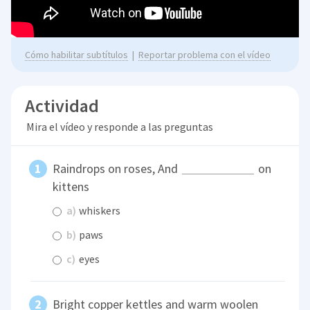
Cómo habilitar subtítulos
|
Reportar problema con el vídeo
Actividad
Mira el vídeo y responde a las preguntas
Raindrops on roses, And
on
kittens
a)
whiskers
b)
paws
c)
eyes
Bright copper kettles and warm woolen