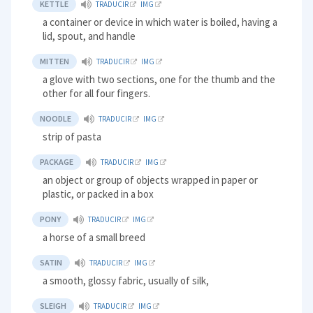
KETTLE
TRADUCIR
IMG
a container or device in which water is boiled, having a
lid, spout, and handle
MITTEN
TRADUCIR
IMG
a glove with two sections, one for the thumb and the
other for all four fingers.
NOODLE
TRADUCIR
IMG
strip of pasta
PACKAGE
TRADUCIR
IMG
an object or group of objects wrapped in paper or
plastic, or packed in a box
PONY
TRADUCIR
IMG
a horse of a small breed
SATIN
TRADUCIR
IMG
a smooth, glossy fabric, usually of silk,
SLEIGH
TRADUCIR
IMG