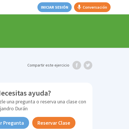
INICIAR SESIÓN
Conversación
Compartir
este ejercicio
ecesitas ayuda?
zle una pregunta o reserva una clase con
ejandro Durán
r Pregunta
Reservar Clase