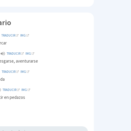
ario
TRADUCIR
IMG
rcar
TRADUCIR
IMG
iesgarse, aventurarse
TRADUCIR
IMG
eda
TRADUCIR
IMG
tir en pedazos