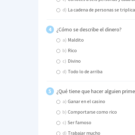
d)
La cadena de personas se triplica
¿Cómo se describe el dinero?
a)
Maldito
b)
Rico
c)
Divino
d)
Todo lo de arriba
¿Qué tiene que hacer alguien primer
a)
Ganar en el casino
b)
Comportarse como rico
c)
Ser famoso
d)
Trabajar mucho