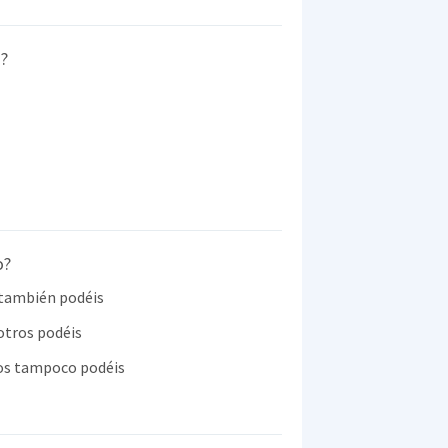
a?
o?
 también podéis
otros podéis
ros tampoco podéis