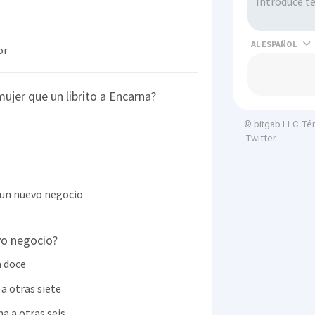
AL
or
ujer que un librito a Encarna?
Té
© bitgab LLC
Twitter
un nuevo negocio
vo negocio?
a doce
a otras siete
a a otras seis