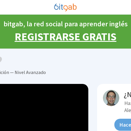
bitgab, la red social para aprender inglés
REGISTRARSE GRATIS
ición — Nivel Avanzado
¿N
Ha
Al
Hace