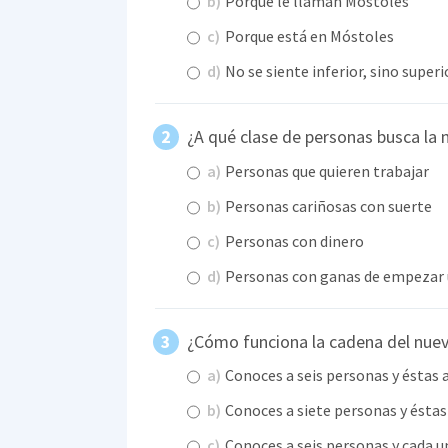
b)
Porque le llaman Móstoles
c)
Porque está en Móstoles
d)
No se siente inferior, sino superi
¿A qué clase de personas busca la m
a)
Personas que quieren trabajar
b)
Personas cariñosas con suerte
c)
Personas con dinero
d)
Personas con ganas de empezar 
¿Cómo funciona la cadena del nue
a)
Conoces a seis personas y éstas 
b)
Conoces a siete personas y éstas 
c)
Conoces a seis personas y cada un