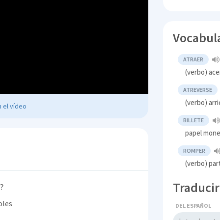
Vocabul
ATRAER
(verbo) ace
ATREVERSE
(verbo) arr
 el vídeo
BILLETE
papel mon
ROMPER
(verbo) par
Traducir
?
oles
DEL ESPAÑOL