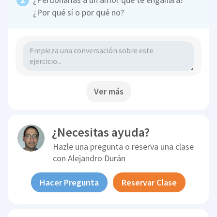
¿Por qué sí o por qué no?
Ver más
¿Necesitas ayuda?
Hazle una pregunta o reserva una clase
con
Alejandro Durán
Hacer Pregunta
Reservar Clase