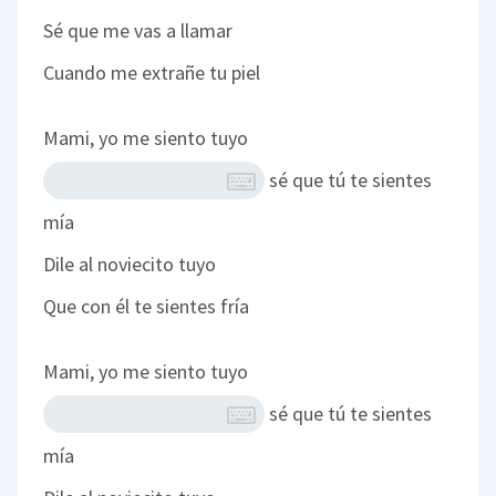
Sé que me vas a llamar
Cuando me extrañe tu piel
Mami, yo me siento tuyo
sé que tú te sientes
mía
Dile al noviecito tuyo
Que con él te sientes fría
Mami, yo me siento tuyo
sé que tú te sientes
mía