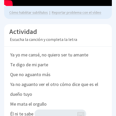
Cómo habilitar subtítulos
|
Reportar problema con el vídeo
Actividad
Escucha la canción y completa la letra
Ya yo me cansé, no quiero ser tu amante
Te digo de mi parte
Que no aguanto más
Ya no aguanto ver el otro cómo dice que es el
dueño tuyo
Me mata el orgullo
Él ni te sabe