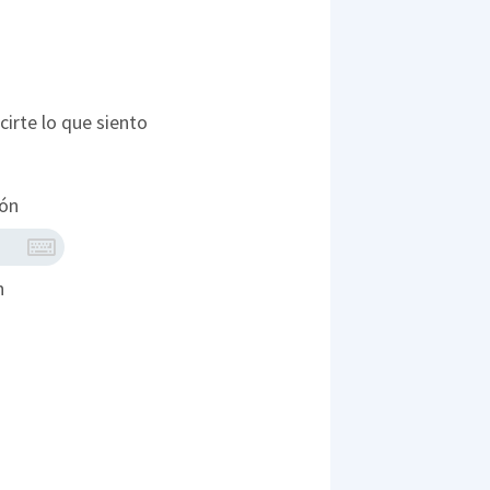
cirte lo que siento
ión
n