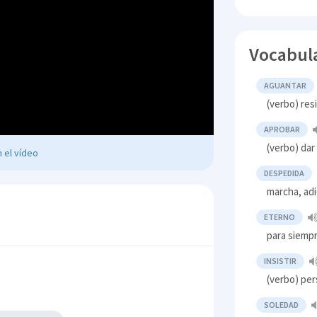
Vocabul
AGUANTAR
(verbo) resi
APROBAR
(verbo) dar
 el vídeo
DESPEDIDA
marcha, ad
ETERNO
para siemp
INSISTIR
(verbo) per
SOLEDAD