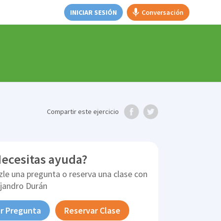
INICIAR SESIÓN
Conversación
Compartir
este ejercicio
ecesitas ayuda?
zle una pregunta o reserva una clase con
ejandro Durán
r Pregunta
Reservar Clase