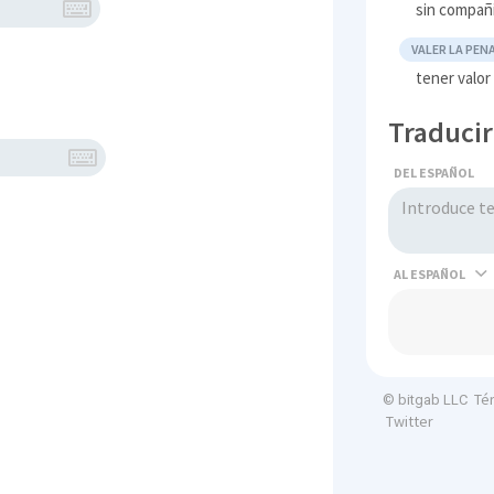
sin compañí
VALER LA PEN
tener valor
Traducir
DEL ESPAÑOL
AL
Té
© bitgab LLC
Twitter