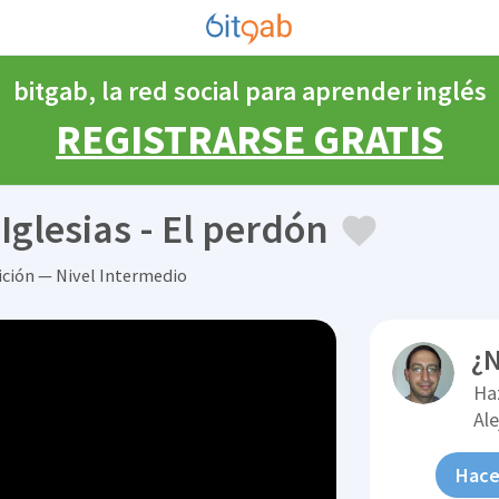
bitgab, la red social para aprender inglés
REGISTRARSE GRATIS
Iglesias - El perdón
ición — Nivel Intermedio
¿N
Ha
Al
Hace