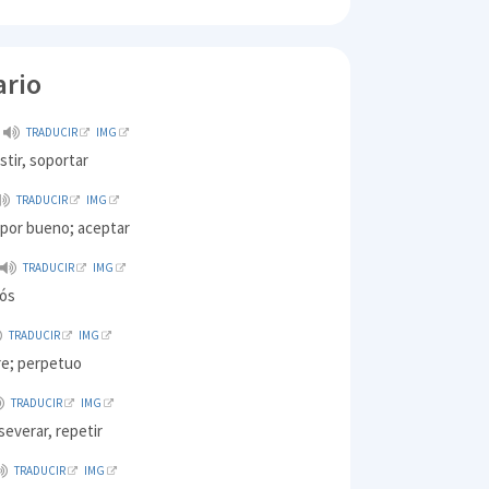
ario
TRADUCIR
IMG
stir, soportar
TRADUCIR
IMG
 por bueno; aceptar
TRADUCIR
IMG
iós
TRADUCIR
IMG
re; perpetuo
TRADUCIR
IMG
severar, repetir
TRADUCIR
IMG