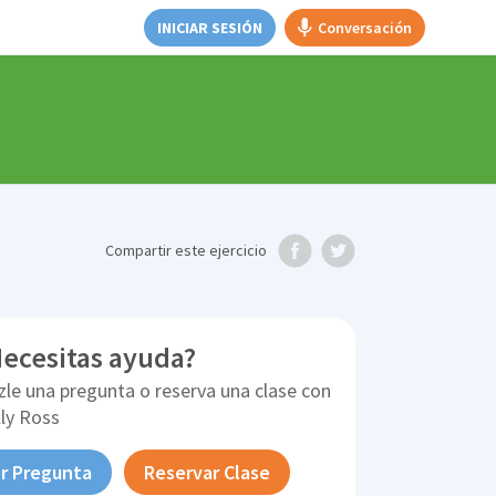
INICIAR SESIÓN
Conversación
Compartir
este ejercicio
ecesitas ayuda?
zle una pregunta o reserva una clase con
lly Ross
r Pregunta
Reservar Clase