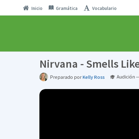
Inicio
Gramática
Vocabulario
Nirvana - Smells Like
Audición 
Preparado por
Kelly Ross