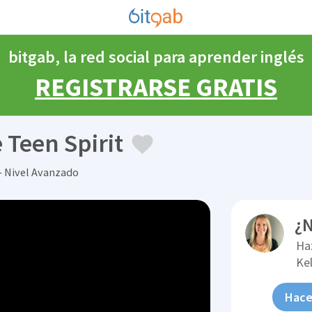
bitgab, la red social para aprender inglés
REGISTRARSE GRATIS
 Teen Spirit
— Nivel Avanzado
¿N
Ha
Ke
Hace