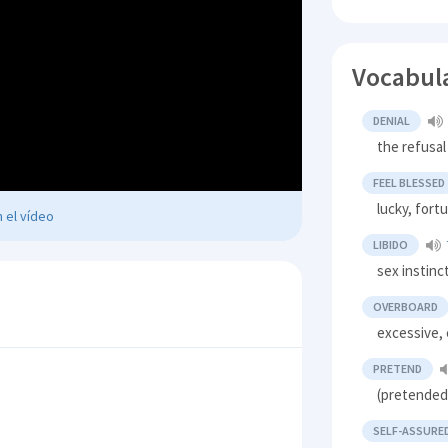
Vocabul
DENIAL
the refusal
FEEL BLESSED
lucky, fort
 el vídeo
LIBIDO
sex instinc
OVERBOARD
excessive,
PRETEND
(pretended)
SELF-ASSURE