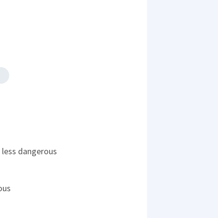
's less dangerous
ous