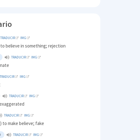
ario
TRADUCIR
IMG
 to believe in something; rejection
TRADUCIR
IMG
unate
TRADUCIR
IMG
t
TRADUCIR
IMG
 exaggerated
TRADUCIR
IMG
 to make believe; fake
D
TRADUCIR
IMG