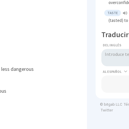
overconfid
TASTE
(tasted) to
Traducir
DEL INGLÉS
's less dangerous
AL
ous
Té
© bitgab LLC
Twitter