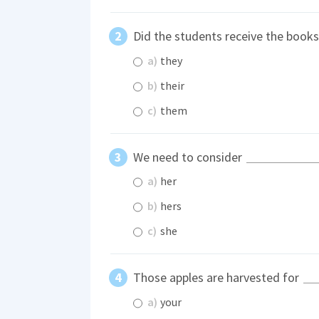
Did the students receive the book
a)
they
b)
their
c)
them
We need to consider
a)
her
b)
hers
c)
she
Those apples are harvested for
a)
your