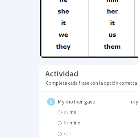
Actividad
Completa cada frase con la opción correcta
My mother gave
my 
a)
me
b)
mine
c)
I