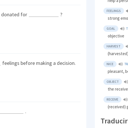
help a pers
FEELINGS
s donated for
?
strong emo
GOAL
objective
HARVEST
(harvested
feelings before making a decision.
NICE
T
pleasant, b
OBJECT
the receive
RECEIVE
(received) 
.
Traducir