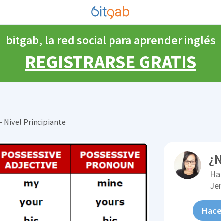
bitgab, la red social para aprender inglés
REGISTRARSE GRATIS
 Nivel Principiante
¿N
Ha
Je
Hace