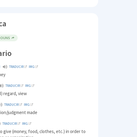
ca
NOUNS
ario
TRADUCIR
IMG
ney
TRADUCIR
IMG
) regard, view
TRADUCIR
IMG
lution/judgment made
TRADUCIR
IMG
o give (money, food, clothes, etc.) in order to