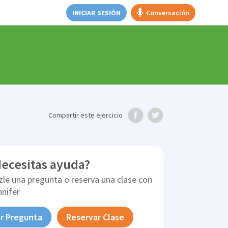
INICIAR SESIÓN
Conversación
Compartir
este ejercicio
ecesitas ayuda?
zle una pregunta o reserva una clase con
nnifer
r Pregunta
Reservar Clase