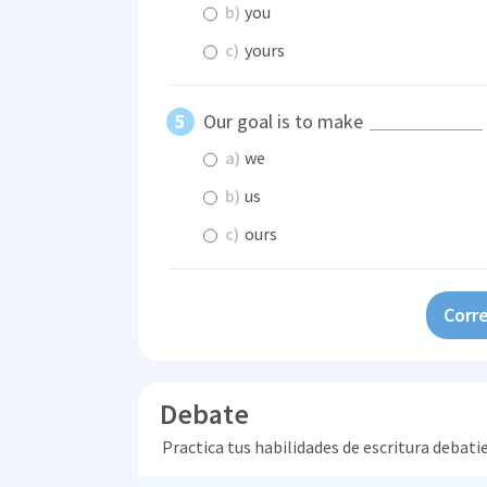
b)
you
c)
yours
Our goal is to make
a)
we
b)
us
c)
ours
Corre
Debate
Practica tus habilidades de escritura debati