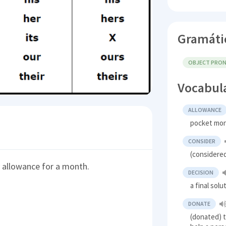
Gramáti
OBJECT PRO
Vocabul
ALLOWANCE
pocket mo
CONSIDER
(considered
allowance for a month.
DECISION
a final so
DONATE
(donated) t