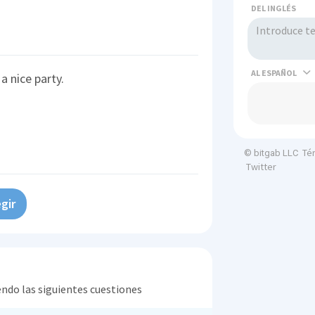
DEL INGLÉS
AL
a nice party.
Té
© bitgab LLC
Twitter
gir
endo las siguientes cuestiones