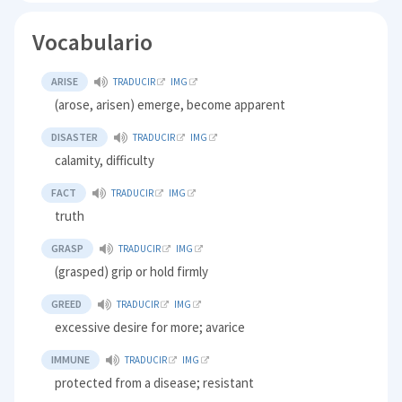
Vocabulario
ARISE
TRADUCIR
IMG
(arose, arisen) emerge, become apparent
DISASTER
TRADUCIR
IMG
calamity, difficulty
FACT
TRADUCIR
IMG
truth
GRASP
TRADUCIR
IMG
(grasped) grip or hold firmly
GREED
TRADUCIR
IMG
excessive desire for more; avarice
IMMUNE
TRADUCIR
IMG
protected from a disease; resistant