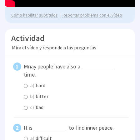
Cómo habilitar subtítulos
|
Reportar problema con el vídeo
Actividad
Mira el vídeo y responde a las preguntas
Mnay people have also a
time.
a)
hard
b)
bitter
c)
bad
It is
to find inner peace.
a)
difficult