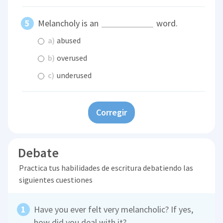
Melancholy is an
word.
a)
abused
b)
overused
c)
underused
Corregir
Debate
Practica tus habilidades de escritura debatiendo las
siguientes cuestiones
Have you ever felt very melancholic? If yes,
how did you deal with it?