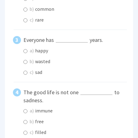
b)
common
c)
rare
Everyone has
years.
a)
happy
b)
wasted
c)
sad
The good life is not one
to
sadness.
a)
immune
b)
free
c)
filled