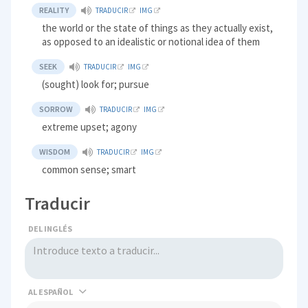
REALITY
TRADUCIR
IMG
the world or the state of things as they actually exist,
as opposed to an idealistic or notional idea of them
SEEK
TRADUCIR
IMG
(sought) look for; pursue
SORROW
TRADUCIR
IMG
extreme upset; agony
WISDOM
TRADUCIR
IMG
common sense; smart
Traducir
DEL INGLÉS
AL