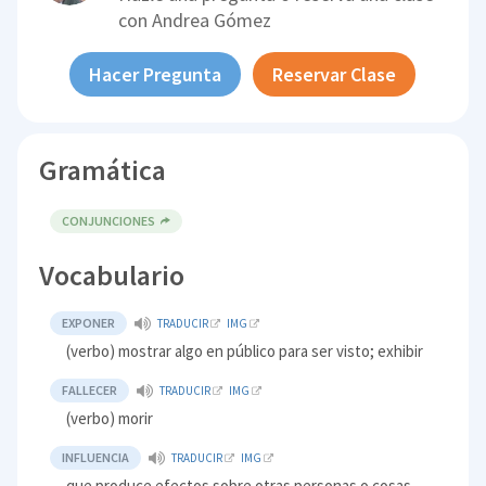
con
Andrea Gómez
Hacer Pregunta
Reservar Clase
Gramática
CONJUNCIONES
Vocabulario
EXPONER
TRADUCIR
IMG
(verbo) mostrar algo en público para ser visto; exhibir
FALLECER
TRADUCIR
IMG
(verbo) morir
INFLUENCIA
TRADUCIR
IMG
que produce efectos sobre otras personas o cosas