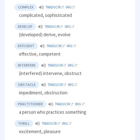
COMPLEX
TRADUCIR
IMG
complicated, sophisticated
DEVELOP
TRADUCIR
IMG
(developed) derive, evolve
EFFICIENT
TRADUCIR
IMG
effective, competent
INTERFERE
TRADUCIR
IMG
(interfered) intervene, obstruct
OBSTACLE
TRADUCIR
IMG
impediment, obstruction
PRACTITIONER
TRADUCIR
IMG
a person who practices something
THRILL
TRADUCIR
IMG
excitement, pleasure