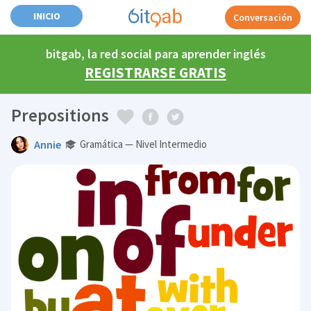
INICIO
Conversación
bitgab, la red social para aprender inglés
REGISTRARSE GRATIS
Prepositions
Annie
Gramática — Nivel Intermedio