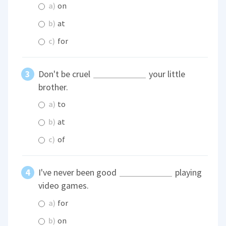
a)
on
b)
at
c)
for
Don't be cruel
your little
brother.
a)
to
b)
at
c)
of
I've never been good
playing
video games.
a)
for
b)
on