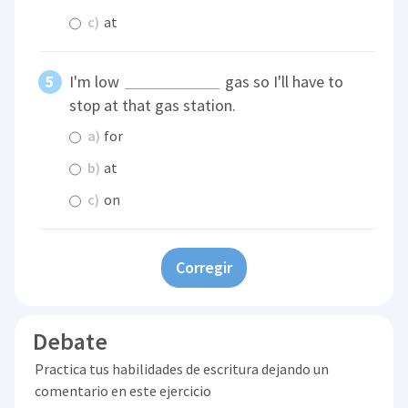
c)
at
I'm low
gas so I'll have to
stop at that gas station.
a)
for
b)
at
c)
on
Corregir
Debate
Practica tus habilidades de escritura dejando un
comentario en este ejercicio