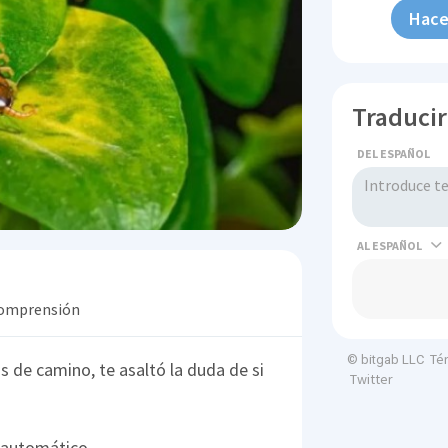
Hace
Traducir
DEL ESPAÑOL
AL
 comprensión
Té
© bitgab LLC
s de camino, te asaltó la duda de si
Twitter
 automático.