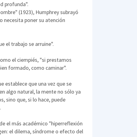
d profunda".
l hombre" (1923), Humphrey subrayó
io necesita poner su atención
e el trabajo se arruine".
mo el ciempiés, "si prestamos
 bien formado, como caminar".
ue establece que una vez que se
en algo natural, la mente no sólo ya
, sino que, si lo hace, puede
.
de el más académico "hiperreflexión
gen: el dilema, síndrome o efecto del