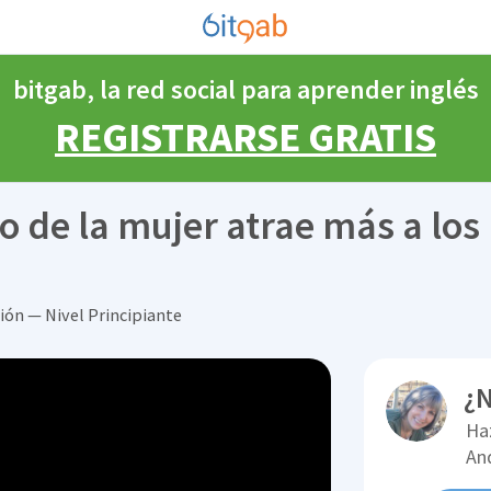
bitgab, la red social para aprender inglés
REGISTRARSE GRATIS
o de la mujer atrae más a los
ión — Nivel Principiante
¿N
Ha
An