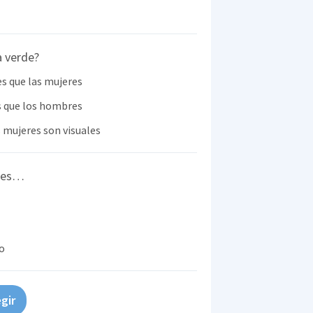
a verde?
s que las mujeres
s que los hombres
mujeres son visuales
eres…
ro
gir