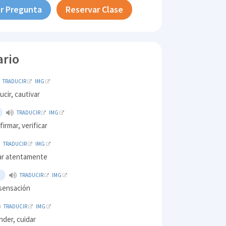
r Pregunta
Reservar Clase
ario
TRADUCIR
IMG
ucir, cautivar
TRADUCIR
IMG
firmar, verificar
TRADUCIR
IMG
rar atentamente
O
TRADUCIR
IMG
 sensación
TRADUCIR
IMG
nder, cuidar