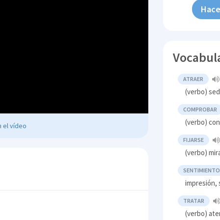
Hace
Vocabul
ATRAER
(verbo) sed
COMPROBAR
(verbo) con
 el vídeo
FIJARSE
(verbo) mi
SENTIMIENT
impresión,
TRATAR
(verbo) ate