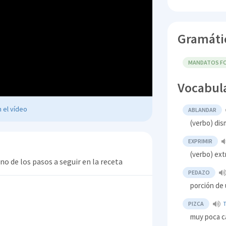
Gramáti
MANDATOS FO
Vocabul
 el vídeo
ABLANDAR
(verbo) dis
EXPRIMIR
(verbo) ext
o de los pasos a seguir en la receta
PEDAZO
porción de 
PIZCA
muy poca c