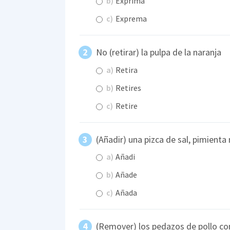
b)
Exprima
c)
Exprema
No (retirar) la pulpa de la naranja
a)
Retira
b)
Retires
c)
Retire
(Añadir) una pizca de sal, pimienta
a)
Añadi
b)
Añade
c)
Añada
(Remover) los pedazos de pollo con