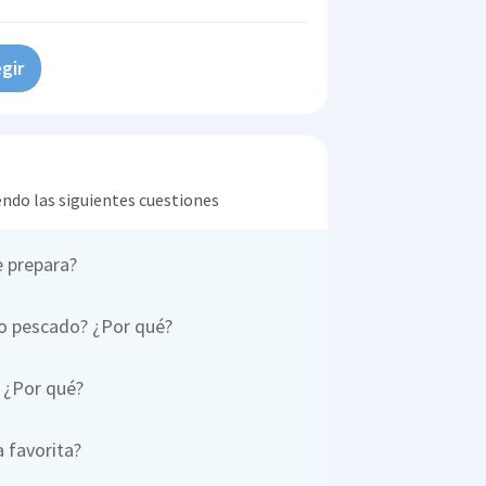
gir
endo las siguientes cuestiones
e prepara?
 o pescado? ¿Por qué?
? ¿Por qué?
a favorita?