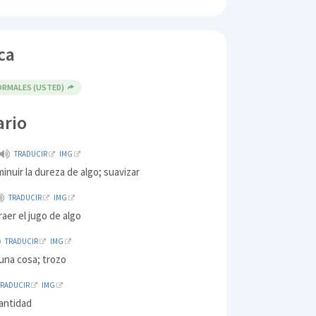
ca
RMALES (USTED)
ario
TRADUCIR
IMG
minuir la dureza de algo; suavizar
TRADUCIR
IMG
raer el jugo de algo
TRADUCIR
IMG
una cosa; trozo
TRADUCIR
IMG
antidad