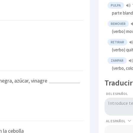
PULPA
parte bland
REMOVER
(verbo) mo
RETIRAR
(verbo) qui
ZAMPAR
(verbo, col
 negra, azúcar, vinagre
Traducir
DEL ESPAÑOL
AL
 la cebolla