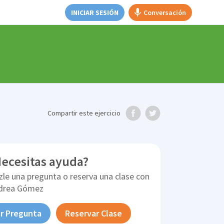
INICIAR SESIÓN
Conversación
Compartir
este ejercicio
ecesitas ayuda?
zle una pregunta o reserva una clase con
drea Gómez
r Pregunta
Reservar Clase