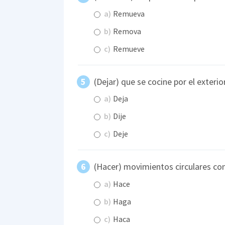
a)
Remueva
b)
Remova
c)
Remueve
(Dejar) que se cocine por el exterio
a)
Deja
b)
Dije
c)
Deje
(Hacer) movimientos circulares con
a)
Hace
b)
Haga
c)
Haca