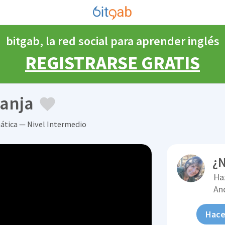
bitgab, la red social para aprender inglés
REGISTRARSE GRATIS
ranja
ática — Nivel Intermedio
¿N
Ha
An
Hace