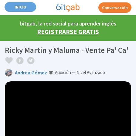
INICIO
Conversación
bitgab, la red social para aprender inglés
REGISTRARSE GRATIS
Ricky Martin y Maluma - Vente Pa' Ca'
Andrea Gómez
Audición — Nivel Avanzado