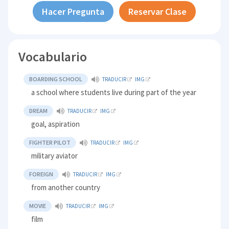
Hacer Pregunta
Reservar Clase
Vocabulario
BOARDING SCHOOL
TRADUCIR
IMG
a school where students live during part of the year
DREAM
TRADUCIR
IMG
goal, aspiration
FIGHTER PILOT
TRADUCIR
IMG
military aviator
FOREIGN
TRADUCIR
IMG
from another country
MOVIE
TRADUCIR
IMG
film