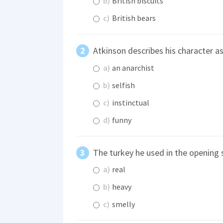
b)
British biscuits
c)
British bears
Atkinson describes his character a
a)
an anarchist
b)
selfish
c)
instinctual
d)
funny
The turkey he used in the opening
a)
real
b)
heavy
c)
smelly