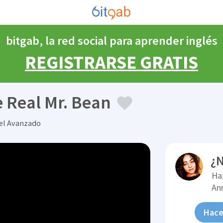
bitgab, la red social para aprender inglés
REGISTRARSE GRATIS
 Real Mr. Bean
vel Avanzado
¿N
Ha
An
Hace