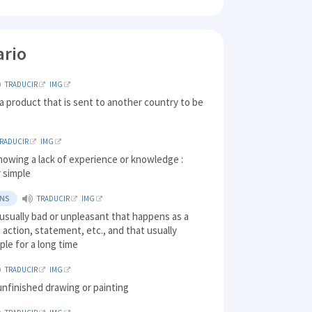
ario
TRADUCIR
IMG
a product that is sent to another country to be
TRADUCIR
IMG
howing a lack of experience or knowledge :
 simple
ONS
TRADUCIR
IMG
usually bad or unpleasant that happens as a
n action, statement, etc., and that usually
ple for a long time
TRADUCIR
IMG
unfinished drawing or painting