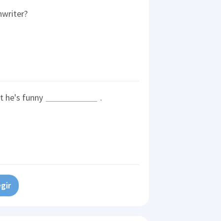
nwriter?
t he's funny
.
gir