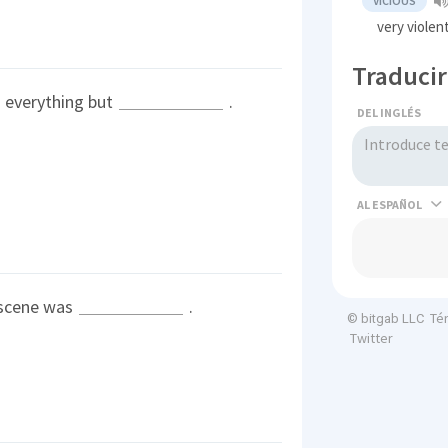
VICIOUS
very violen
Traducir
s everything but
.
DEL INGLÉS
AL
 scene was
.
Té
© bitgab LLC
Twitter