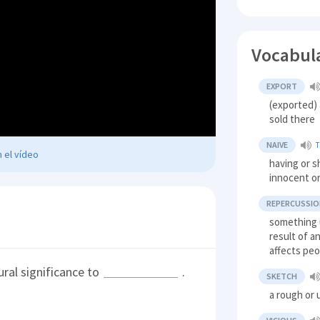
Vocabul
EXPORT
(exported) 
sold there
NAIVE
 el vídeo
having or s
innocent or
REPERCUSSI
something 
result of a
affects peo
ral significance to
.
SKETCH
a rough or 