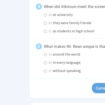
When did Atkinson meet the scree
a)
at university
b)
they were family friends
c)
as students in high school
What makes Mr. Bean unique is tha
a)
around the world
b)
in every language
c)
without speaking
Corre