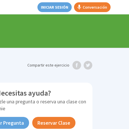
INICIAR SESIÓN
Conversación
Compartir
este ejercicio
ecesitas ayuda?
zle una pregunta o reserva una clase con
nie
r Pregunta
Reservar Clase