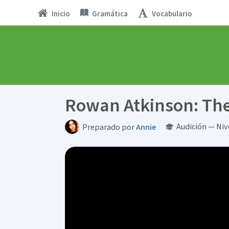
Inicio
Gramática
Vocabulario
Rowan Atkinson: The
Audición — Ni
Preparado por
Annie