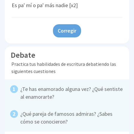
Es pa' mí o pa' más nadie [x2]
Corregir
Debate
Practica tus habilidades de escritura debatiendo las
siguientes cuestiones
¿Te has enamorado alguna vez? ¿Qué sentiste
al enamorarte?
¿Qué pareja de famosos admiras? ¿Sabes
cómo se conocieron?