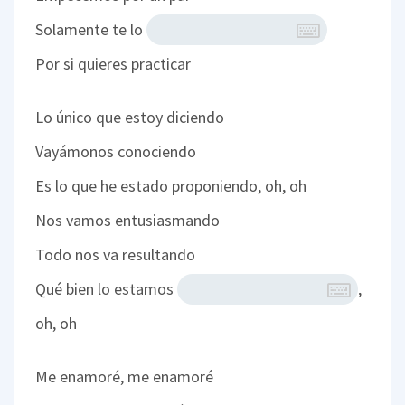
Solamente te lo
Por si quieres practicar
Lo único que estoy diciendo
Vayámonos conociendo
Es lo que he estado proponiendo, oh, oh
Nos vamos entusiasmando
Todo nos va resultando
Qué bien lo estamos
,
oh, oh
Me enamoré, me enamoré