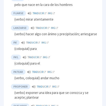
pelo que nace en la cara de los hombres
FIJARSE
TRADUCIR
IMG
(verbo) mirar atentamente
LANZARSE
TRADUCIR
IMG
(verbo) hacer algo con ánimo y precipitación; arriesgarse
PA'
TRADUCIR
IMG
(coloquial) para
PA'L
TRADUCIR
IMG
(coloquial) para el
PATEAR
TRADUCIR
IMG
(verbo, coloquial) andar mucho
PROPONER
TRADUCIR
IMG
(verbo) exponer una idea para que se conozca y se
acepte; plantear
QUEJARSE