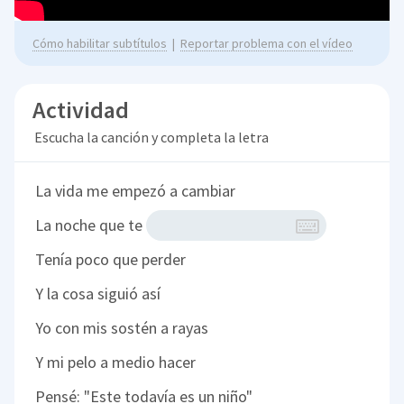
Cómo habilitar subtítulos
|
Reportar problema con el vídeo
Actividad
Escucha la canción y completa la letra
La vida me empezó a cambiar
La noche que te
Tenía poco que perder
Y la cosa siguió así
Yo con mis sostén a rayas
Y mi pelo a medio hacer
Pensé: "Este todavía es un niño"