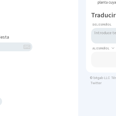
planta cuya 
Traducir
DEL ESPAÑOL
iesta
AL
Té
© bitgab LLC
Twitter