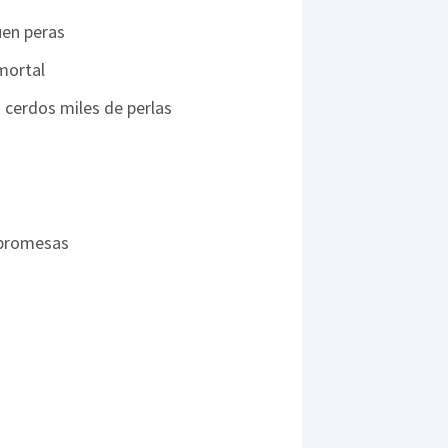
uen peras
mortal
 cerdos miles de perlas
promesas