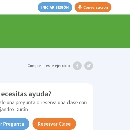
INICIAR SESIÓN
Conversación
Compartir
este ejercicio
ecesitas ayuda?
zle una pregunta o reserva una clase con
ejandro Durán
r Pregunta
Reservar Clase