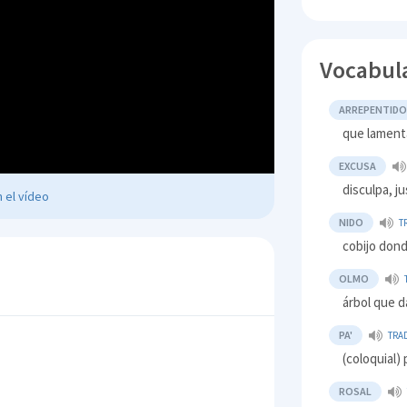
Vocabul
ARREPENTID
que lament
EXCUSA
disculpa, ju
 el vídeo
NIDO
T
cobijo dond
OLMO
árbol que d
PA'
TRA
(coloquial) 
ROSAL