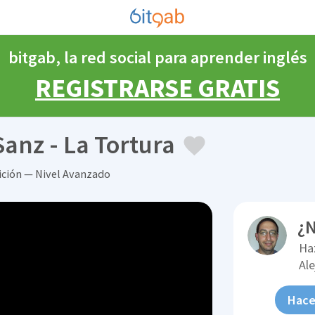
bitgab, la red social para aprender inglés
REGISTRARSE GRATIS
Sanz - La Tortura
ición — Nivel Avanzado
¿N
Ha
Al
Hace