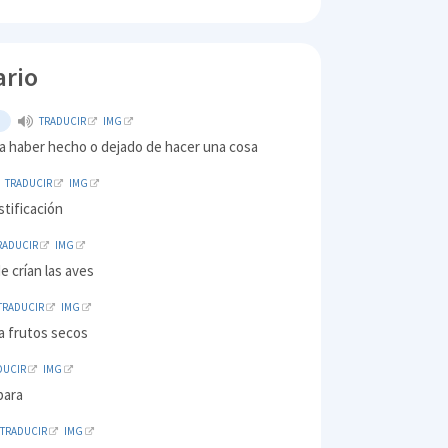
ario
O
TRADUCIR
IMG
a haber hecho o dejado de hacer una cosa
TRADUCIR
IMG
stificación
RADUCIR
IMG
e crían las aves
TRADUCIR
IMG
a frutos secos
DUCIR
IMG
para
TRADUCIR
IMG