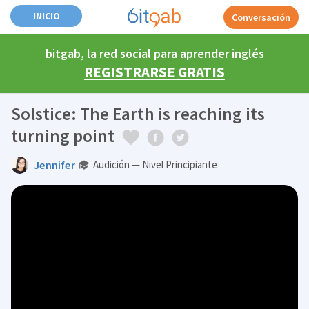
INICIO
Conversación
bitgab, la red social para aprender inglés
REGISTRARSE GRATIS
Solstice: The Earth is reaching its
turning point
Jennifer
Audición — Nivel Principiante