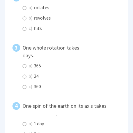
a)
rotates
b)
revolves
c)
hits
One whole rotation takes
days.
a)
365
b)
24
c)
360
One spin of the earth on its axis takes
.
a)
1 day