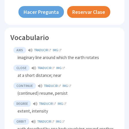
Hacer Pregunta
Reservar Clase
Vocabulario
AXIS
TRADUCIR
IMG
imaginary line around which the earth rotates
CLOSE
TRADUCIR
IMG
at a short distance; near
CONTINUE
TRADUCIR
IMG
(continued) resume, persist
DEGREE
TRADUCIR
IMG
extent, intensity
ORBIT
TRADUCIR
IMG
path described by one body revolving around another