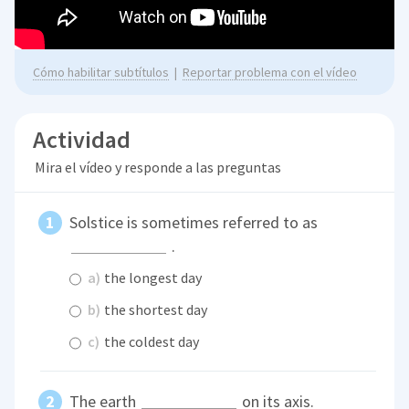
Cómo habilitar subtítulos
|
Reportar problema con el vídeo
Actividad
Mira el vídeo y responde a las preguntas
Solstice is sometimes referred to as
.
a)
the longest day
b)
the shortest day
c)
the coldest day
The earth
on its axis.