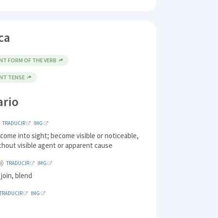
ca
NT FORM OF THE VERB
ENT TENSE
ario
TRADUCIR
IMG
come into sight; become visible or noticeable,
ithout visible agent or apparent cause
TRADUCIR
IMG
join, blend
TRADUCIR
IMG