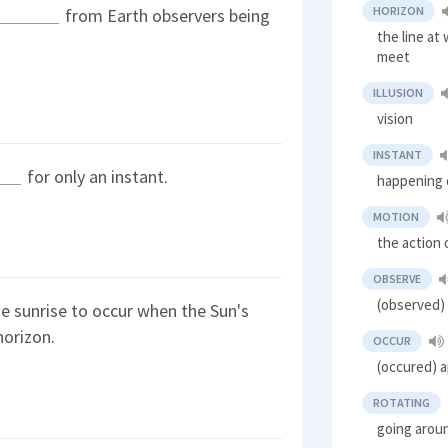
HORIZON
from Earth observers being
the line at
meet
ILLUSION
vision
INSTANT
for only an instant.
happening 
MOTION
the action
OBSERVE
(observed)
e sunrise to occur when the Sun's
horizon.
OCCUR
(occured) 
ROTATING
going arou