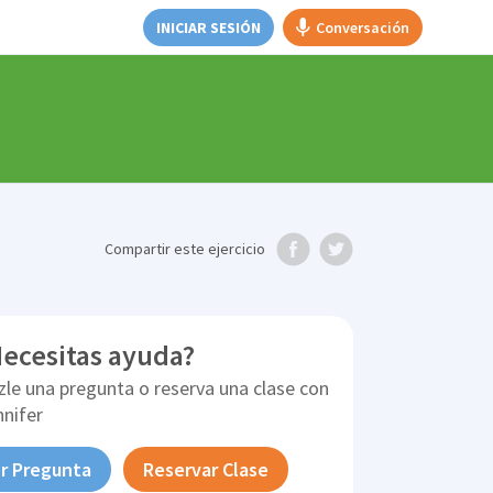
INICIAR SESIÓN
Conversación
Compartir
este ejercicio
ecesitas ayuda?
zle una pregunta o reserva una clase con
nnifer
r Pregunta
Reservar Clase