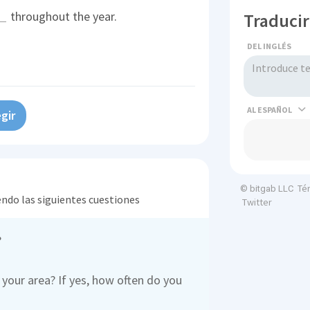
throughout the year.
Traducir
DEL INGLÉS
AL
gir
Té
© bitgab LLC
endo las siguientes cuestiones
Twitter
?
 your area? If yes, how often do you