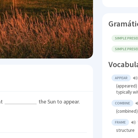
Gramáti
SIMPLE PRESE
SIMPLE PRES
Vocabul
APPEAR
(appeared) 
typically w
at
the Sun to appear.
COMBINE
(combined) 
FRAME
structure