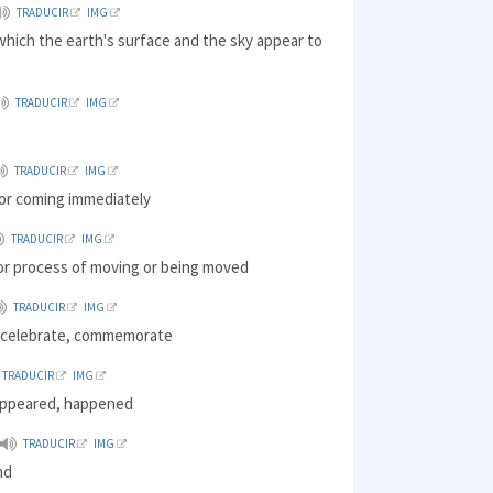
TRADUCIR
IMG
 which the earth's surface and the sky appear to
TRADUCIR
IMG
TRADUCIR
IMG
or coming immediately
TRADUCIR
IMG
 or process of moving or being moved
TRADUCIR
IMG
 celebrate, commemorate
TRADUCIR
IMG
appeared, happened
TRADUCIR
IMG
nd