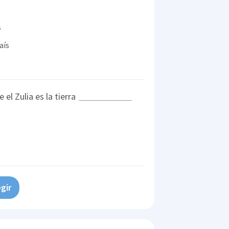
s
aís
 el Zulia es la tierra
gir