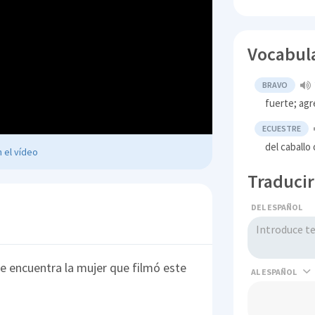
Vocabul
BRAVO
fuerte; agr
ECUESTRE
del caballo
 el vídeo
Traducir
DEL ESPAÑOL
se encuentra la mujer que filmó este
AL