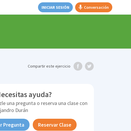
INICIAR SESIÓN
Conversación
Compartir
este ejercicio
ecesitas ayuda?
zle una pregunta o reserva una clase con
ejandro Durán
r Pregunta
Reservar Clase