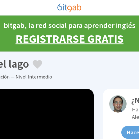
bitgab, la red social para aprender inglés
REGISTRARSE GRATIS
el lago
ición — Nivel Intermedio
¿N
Ha
Al
Hace