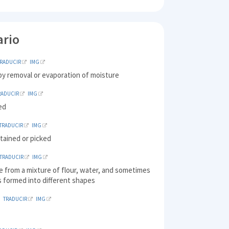
ario
TRADUCIR
IMG
by removal or evaporation of moisture
RADUCIR
IMG
ed
TRADUCIR
IMG
tained or picked
TRADUCIR
IMG
 from a mixture of flour, water, and sometimes
s formed into different shapes
TRADUCIR
IMG