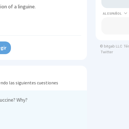
ion of a linguine.
AL
Té
© bitgab LLC
gir
Twitter
endo las siguientes cuestiones
tuccine? Why?