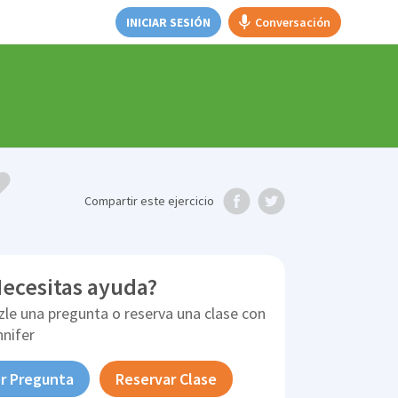
INICIAR SESIÓN
Conversación
Compartir
este ejercicio
ecesitas ayuda?
zle una pregunta o reserva una clase con
nnifer
r Pregunta
Reservar Clase