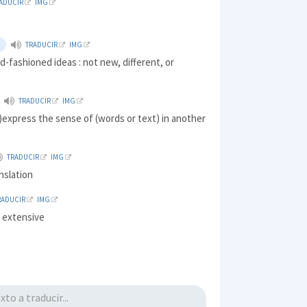
ADUCIR
IMG
TRADUCIR
IMG
d-fashioned ideas : not new, different, or
TRADUCIR
IMG
)express the sense of (words or text) in another
TRADUCIR
IMG
anslation
RADUCIR
IMG
; extensive