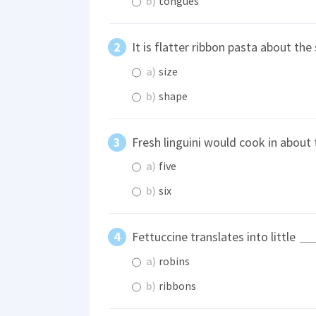
b)
tongues
It is flatter ribbon pasta about th
a)
size
b)
shape
Fresh linguini would cook in about
a)
five
b)
six
Fettuccine translates into little
a)
robins
b)
ribbons