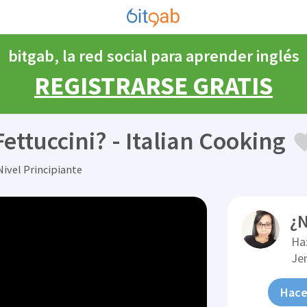
bitgab, la red social para aprender inglés
REGISTRARSE GRATIS
ettuccini? - Italian Cooking
Nivel Principiante
¿N
Ha
Je
Hace