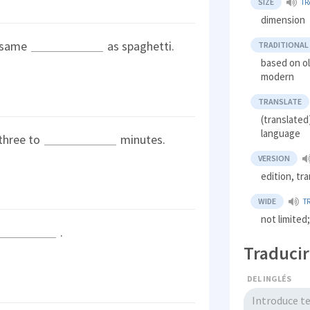
SIZE
TR
dimension
e same
as spaghetti.
TRADITIONAL
based on ol
modern
TRANSLATE
(translated
language
 three to
minutes.
VERSION
edition, tr
WIDE
T
not limited
.
Traducir
DEL INGLÉS