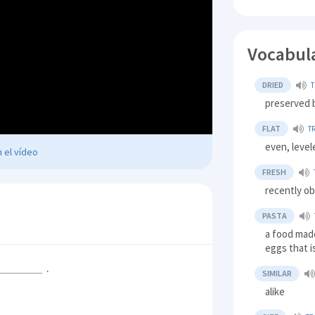
Vocabul
DRIED
preserved 
FLAT
T
even, level
 el vídeo
FRESH
recently ob
PASTA
a food made
eggs that i
.
SIMILAR
alike