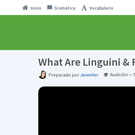
Inicio
Gramática
Vocabulario
What Are Linguini & F
Audición — 
Preparado por
Jennifer