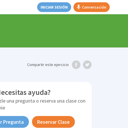
INICIAR SESIÓN
Conversación
Compartir
este ejercicio
ecesitas ayuda?
zle una pregunta o reserva una clase con
nie
r Pregunta
Reservar Clase