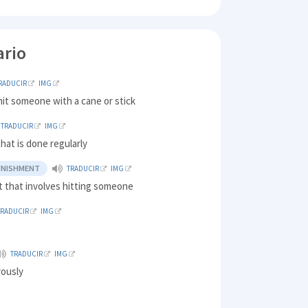
ario
RADUCIR
IMG
hit someone with a cane or stick
TRADUCIR
IMG
that is done regularly
UNISHMENT
TRADUCIR
IMG
 that involves hitting someone
TRADUCIR
IMG
TRADUCIR
IMG
orously