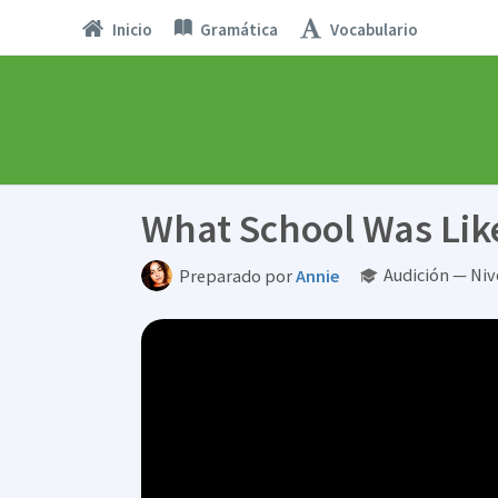
Inicio
Gramática
Vocabulario
What School Was Like
Audición — Ni
Preparado por
Annie