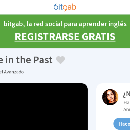
bitgab, la red social para aprender inglés
REGISTRARSE GRATIS
 in the Past
vel Avanzado
¿N
Ha
An
Hace