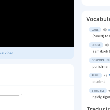
Vocabul
CANE
T
(caned) to 
CHORE
a small job 
 el vídeo
CORPORAL P
punishment
PUPIL
student
STRICTLY
.
rigidly, rig
Traducir