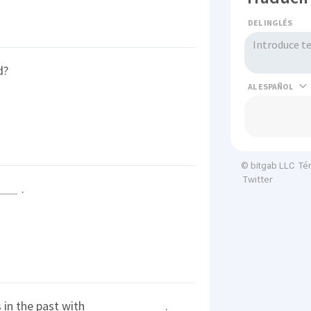
DEL INGLÉS
d?
AL
Té
© bitgab LLC
Twitter
.
in the past with
.