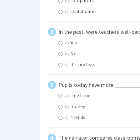
b)
computers
c)
chalkboards
In the past, were teachers well-pai
a)
Yes
b)
No
c)
It's unclear
Pupils today have more
a)
free time
b)
money
c)
friends
The narrator compares classrooms 