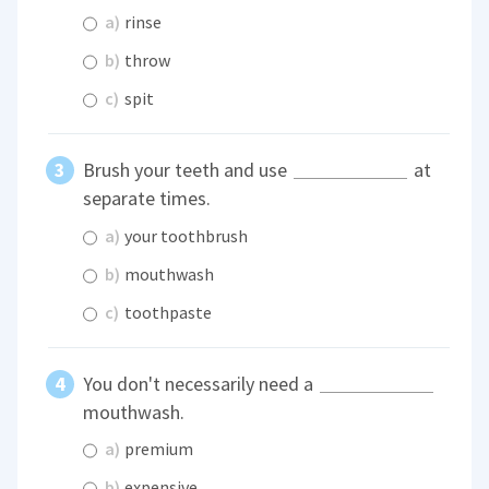
a)
rinse
b)
throw
c)
spit
Brush your teeth and use
at
separate times.
a)
your toothbrush
b)
mouthwash
c)
toothpaste
You don't necessarily need a
mouthwash.
a)
premium
b)
expensive