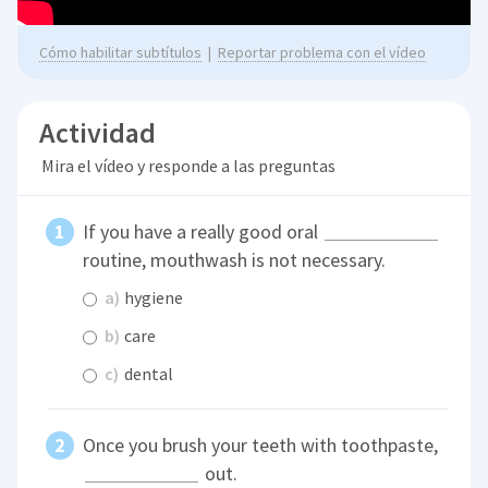
Cómo habilitar subtítulos
|
Reportar problema con el vídeo
Actividad
Mira el vídeo y responde a las preguntas
If you have a really good oral
routine, mouthwash is not necessary.
a)
hygiene
b)
care
c)
dental
Once you brush your teeth with toothpaste,
out.