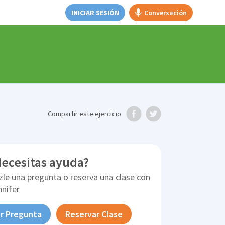
INICIAR SESIÓN
Conversación
Compartir
este ejercicio
ecesitas ayuda?
zle una pregunta o reserva una clase con
nnifer
r Pregunta
Reservar Clase