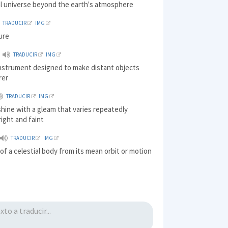
al universe beyond the earth's atmosphere
TRADUCIR
IMG
ure
TRADUCIR
IMG
instrument designed to make distant objects
rer
TRADUCIR
IMG
shine with a gleam that varies repeatedly
ight and faint
TRADUCIR
IMG
 of a celestial body from its mean orbit or motion