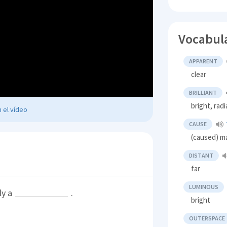
Vocabul
APPARENT
clear
BRILLIANT
bright, rad
 el vídeo
CAUSE
(caused) m
DISTANT
far
LUMINOUS
ly a
.
bright
OUTERSPACE