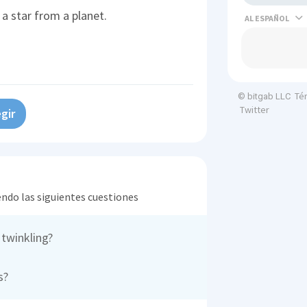
 a star from a planet.
AL
Té
© bitgab LLC
Twitter
gir
endo las siguientes cuestiones
 twinkling?
s?