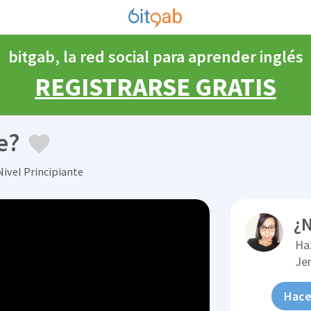
bitgab, la red social para aprender inglés
REGISTRARSE GRATIS
e?
Nivel Principiante
¿N
Ha
Je
Hace