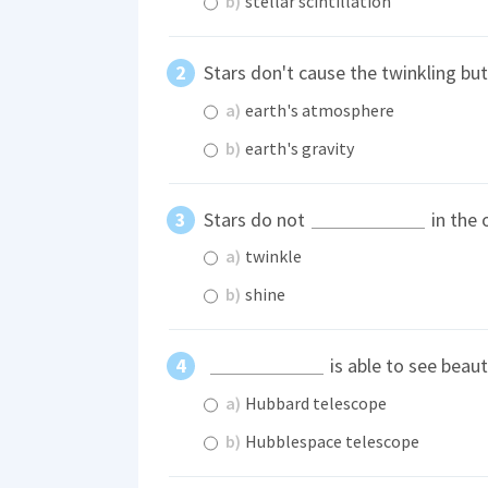
b)
stellar scintillation
Stars don't cause the twinkling but
a)
earth's atmosphere
b)
earth's gravity
Stars do not
in the 
a)
twinkle
b)
shine
is able to see beauti
a)
Hubbard telescope
b)
Hubblespace telescope