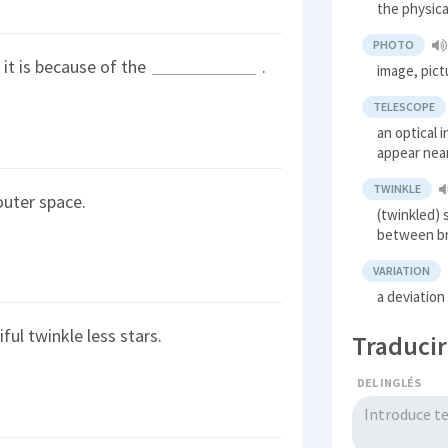
the physic
PHOTO
 it is because of the
.
image, pict
TELESCOPE
an optical 
appear nea
TWINKLE
outer space.
(twinkled) 
between br
VARIATION
a deviation
ful twinkle less stars.
Traducir
DEL INGLÉS