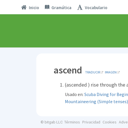
Inicio
Gramática
Vocabulario
ascend
TRADUCIR
IMAGEN
(ascended ) rise through the a
Usado en:
Scuba Diving for Beg
Mountaineering (Simple tenses)
Términos
Privacidad
Cookies
Adve
© bitgab LLC