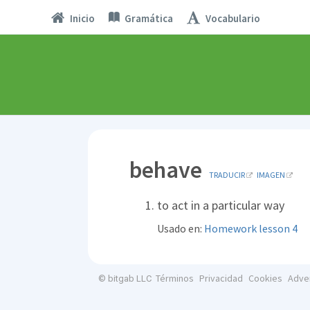
Inicio
Gramática
Vocabulario
behave
TRADUCIR
IMAGEN
to act in a particular way
Usado en:
Homework lesson 4
Términos
Privacidad
Cookies
Adve
© bitgab LLC